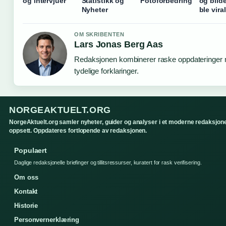
og intervjuer
Statistikk og
Fotoforbedring
og bild
Nyheter
ble viral
OM SKRIBENTEN
Lars Jonas Berg Aas
Redaksjonen kombinerer raske oppdateringer
tydelige forklaringer.
NORGEAKTUELT.ORG
NorgeAktuelt.org samler nyheter, guider og analyser i et moderne redaksjone
oppsett. Oppdateres fortlopende av redaksjonen.
Populaert
Daglige redaksjonelle briefinger og tillitsressurser, kuratert for rask verifisering.
Om oss
Kontakt
Historie
Personvernerklæring