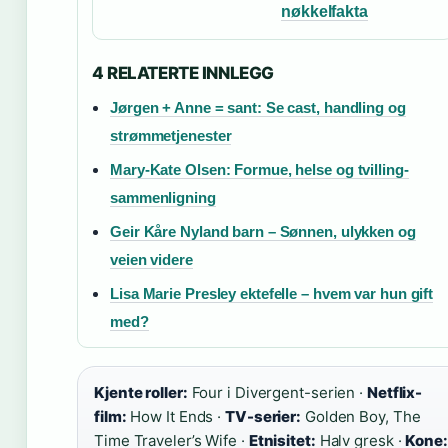
nøkkelfakta
4 RELATERTE INNLEGG
Jørgen + Anne = sant: Se cast, handling og
strømmetjenester
Mary-Kate Olsen: Formue, helse og tvilling-
sammenligning
Geir Kåre Nyland barn – Sønnen, ulykken og
veien videre
Lisa Marie Presley ektefelle – hvem var hun gift
med?
Kjente roller:
Four i Divergent-serien ·
Netflix-
film:
How It Ends ·
TV-serier:
Golden Boy, The
Time Traveler’s Wife ·
Etnisitet:
Halv gresk ·
Kone: