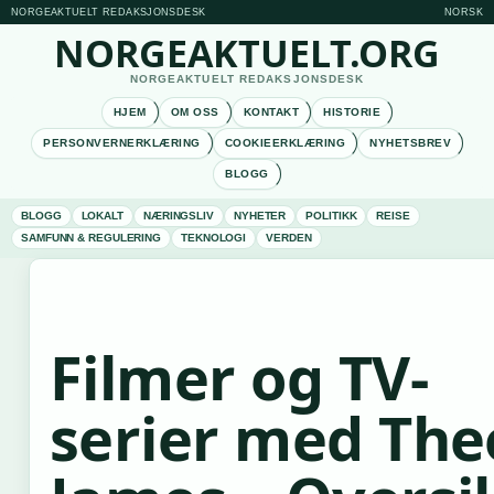
NORGEAKTUELT REDAKSJONSDESK
NORSK
NORGEAKTUELT.ORG
NORGEAKTUELT REDAKSJONSDESK
HJEM
OM OSS
KONTAKT
HISTORIE
PERSONVERNERKLÆRING
COOKIEERKLÆRING
NYHETSBREV
BLOGG
BLOGG
LOKALT
NÆRINGSLIV
NYHETER
POLITIKK
REISE
SAMFUNN & REGULERING
TEKNOLOGI
VERDEN
Filmer og TV-
serier med The