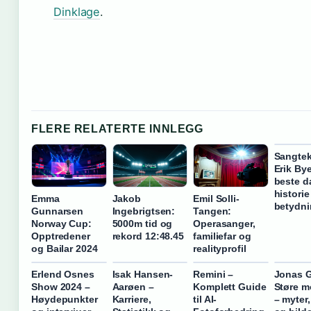
Dinklage
.
FLERE RELATERTE INNLEGG
Sangtek
Erik By
beste d
historie
Emma
Jakob
Emil Solli-
betydn
Gunnarsen
Ingebrigtsen:
Tangen:
Norway Cup:
5000m tid og
Operasanger,
Opptredener
rekord 12:48.45
familiefar og
og Bailar 2024
realityprofil
Erlend Osnes
Isak Hansen-
Remini –
Jonas 
Show 2024 –
Aarøen –
Komplett Guide
Støre m
Høydepunkter
Karriere,
til AI-
– myter,