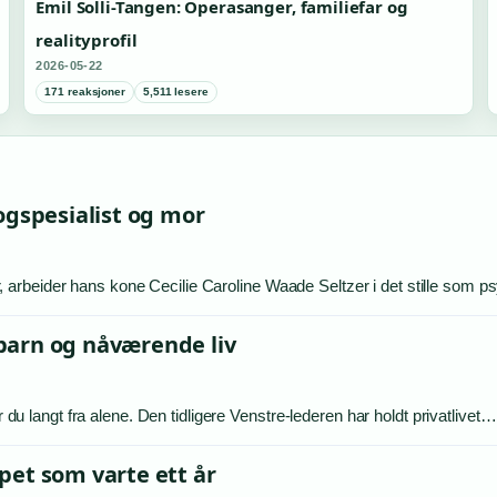
Emil Solli-Tangen: Operasanger, familiefar og
realityprofil
2026-05-22
171 reaksjoner
5,511 lesere
ogspesialist og mor
rbeider hans kone Cecilie Caroline Waade Seltzer i det stille som psy
, barn og nåværende liv
r du langt fra alene. Den tidligere Venstre-lederen har holdt privatlivet…
pet som varte ett år