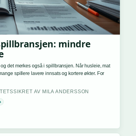
spillbransjen: mindre
e
, og det merkes også i spillbransjen. Når husleie, mat
 mange spillere lavere innsats og kortere økter. For
ITETSSIKRET AV MILA ANDERSSON
a