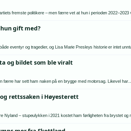
tiets fremste politikere – men færre vet at hun i perioden 2022–2023 
r hun gift med?
åde eventyr og tragedier, og Lisa Marie Presleys historie er intet un
a og bildet som ble viralt
men færre har sett ham naken på en brygge med motorsag. Likevel har
og rettssaken i Høyesterett
re Nyland – stupeulykken i 2021 kostet ham førligheten fra brystet o
mps mor fra Skottland