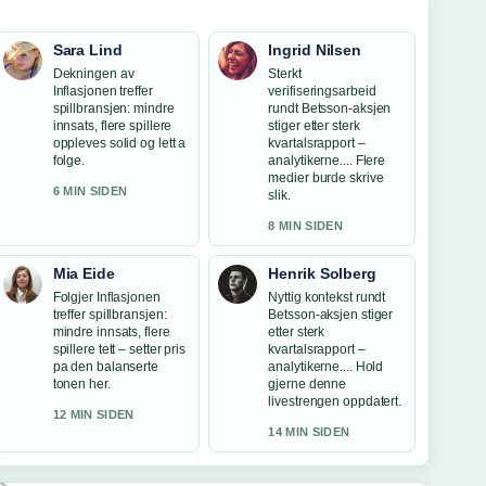
Sara Lind
Ingrid Nilsen
Dekningen av
Sterkt
Inflasjonen treffer
verifiseringsarbeid
spillbransjen: mindre
rundt Betsson-aksjen
innsats, flere spillere
stiger etter sterk
oppleves solid og lett a
kvartalsrapport –
folge.
analytikerne.... Flere
medier burde skrive
6 MIN SIDEN
slik.
8 MIN SIDEN
Mia Eide
Henrik Solberg
Folgjer Inflasjonen
Nyttig kontekst rundt
treffer spillbransjen:
Betsson-aksjen stiger
mindre innsats, flere
etter sterk
spillere tett – setter pris
kvartalsrapport –
pa den balanserte
analytikerne.... Hold
tonen her.
gjerne denne
livestrengen oppdatert.
12 MIN SIDEN
14 MIN SIDEN