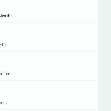
. Men det…
ed. I…
holdt en…
en i…