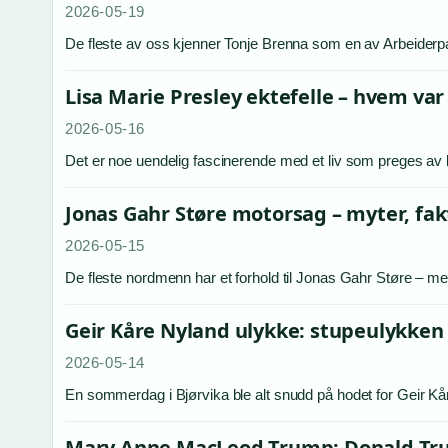
2026-05-19
De fleste av oss kjenner Tonje Brenna som en av Arbeiderpar
Lisa Marie Presley ektefelle – hvem va
2026-05-16
Det er noe uendelig fascinerende med et liv som preges av b
Jonas Gahr Støre motorsag – myter, fakt
2026-05-15
De fleste nordmenn har et forhold til Jonas Gahr Støre – 
Geir Kåre Nyland ulykke: stupeulykken 
2026-05-14
En sommerdag i Bjørvika ble alt snudd på hodet for Geir Kå
Mary Anne MacLeod Trump: Donald Tru