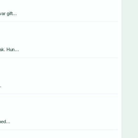
var gift…
ntak. Hun…
…
g ned…