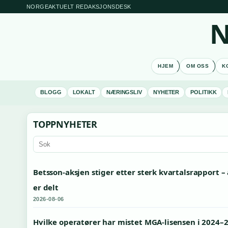
NORGEAKTUELT REDAKSJONSDESK
N
HJEM
OM OSS
K
BLOGG
LOKALT
NÆRINGSLIV
NYHETER
POLITIKK
TOPPNYHETER
Betsson-aksjen stiger etter sterk kvartalsrapport –
er delt
2026-08-06
Hvilke operatører har mistet MGA-lisensen i 2024–