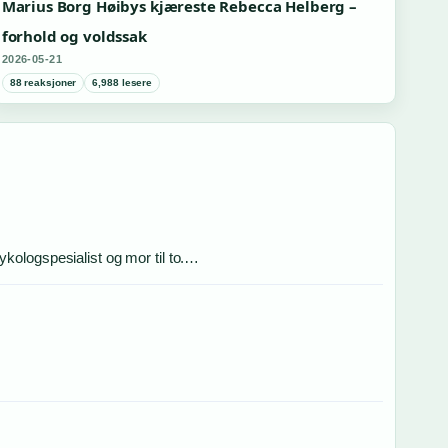
Marius Borg Høibys kjæreste Rebecca Helberg –
forhold og voldssak
2026-05-21
88 reaksjoner
6,988 lesere
kologspesialist og mor til to.…