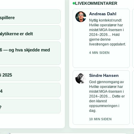
LIVEKOMMENTARER
Andreas Dahl
spillere
Nyttig kontekst rundt
Hvilke operatører har
mistet MGA-lisensen i
lytikerne er delt
2024–2026.... Hold
gjerne denne
livestrengen oppdatert.
26 — og hva skjedde med
4 MIN SIDEN
i 2025
Sindre Hansen
God gjennomgang av
Hvilke operatører har
24
mistet MGA-lisensen i
2024–2026.... Dette er
den klarest
oppsummeringen i
?
dag.
10 MIN SIDEN