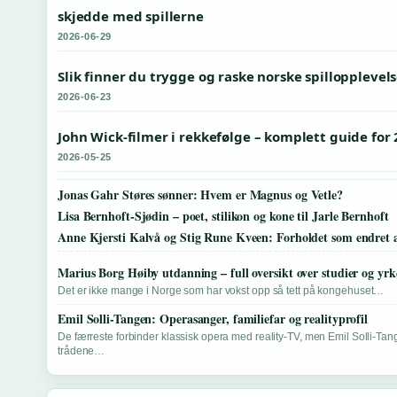
skjedde med spillerne
2026-06-29
Slik finner du trygge og raske norske spillopplevels
2026-06-23
John Wick-filmer i rekkefølge – komplett guide for
2026-05-25
Jonas Gahr Støres sønner: Hvem er Magnus og Vetle?
Lisa Bernhoft-Sjødin – poet, stilikon og kone til Jarle Bernhoft
Anne Kjersti Kalvå og Stig Rune Kveen: Forholdet som endret a
Marius Borg Høiby utdanning – full oversikt over studier og yrk
Det er ikke mange i Norge som har vokst opp så tett på kongehuset…
Emil Solli-Tangen: Operasanger, familiefar og realityprofil
De færreste forbinder klassisk opera med reality-TV, men Emil Solli-Tan
trådene…