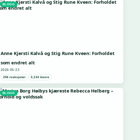
BLOGG
Anne Kjersti Kalvå og Stig Rune Kveen: Forholdet
som endret alt
2026-05-23
254 reaksjoner
3,134 lesere
BLOGG