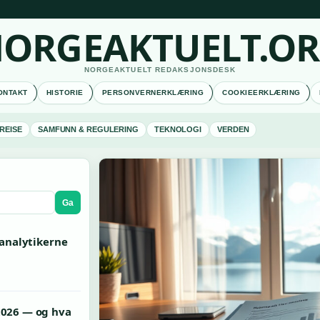
ORGEAKTUELT.O
NORGEAKTUELT REDAKSJONSDESK
ONTAKT
HISTORIE
PERSONVERNERKLÆRING
COOKIEERKLÆRING
REISE
SAMFUNN & REGULERING
TEKNOLOGI
VERDEN
Ga
 analytikerne
2026 — og hva