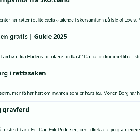
ter har røtter i et lite gælisk-talende fiskersamfunn på Isle of Lewis
en gratis | Guide 2025
t kan høre Ida Fladens populære podkast? Da har du kommet til rett st
rg i rettssaken
sønn, men få har hørt om mannen som er hans far. Morten Borg har 
g gravferd
 å miste et barn. For Dag Erik Pedersen, den folkekjære programleder