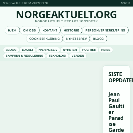
NORGEAKTUELT REDAKSJONSDESK
NORSK
NORGEAKTUELT.ORG
NORGEAKTUELT REDAKSJONSDESK
HJEM
OM OSS
KONTAKT
HISTORIE
PERSONVERNERKLÆRING
COOKIEERKLÆRING
NYHETSBREV
BLOGG
BLOGG
LOKALT
NÆRINGSLIV
NYHETER
POLITIKK
REISE
SAMFUNN & REGULERING
TEKNOLOGI
VERDEN
SISTE
OPPDATE
Jean
Paul
Gaulti
er
Parad
ise
Garde