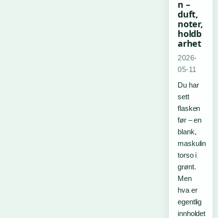
n –
duft,
noter,
holdb
arhet
2026-
05-11
Du har
sett
flasken
før – en
blank,
maskulin
torso i
grønt.
Men
hva er
egentlig
innholdet