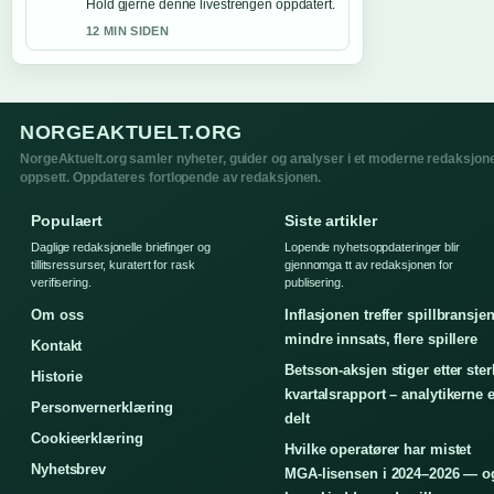
Hold gjerne denne livestrengen oppdatert.
12 MIN SIDEN
NORGEAKTUELT.ORG
NorgeAktuelt.org samler nyheter, guider og analyser i et moderne redaksjone
oppsett. Oppdateres fortlopende av redaksjonen.
Populaert
Siste artikler
Daglige redaksjonelle briefinger og
Lopende nyhetsoppdateringer blir
tillitsressurser, kuratert for rask
gjennomga tt av redaksjonen for
verifisering.
publisering.
Om oss
Inflasjonen treffer spillbransjen
mindre innsats, flere spillere
Kontakt
Betsson-aksjen stiger etter ster
Historie
kvartalsrapport – analytikerne e
Personvernerklæring
delt
Cookieerklæring
Hvilke operatører har mistet
Nyhetsbrev
MGA-lisensen i 2024–2026 — o