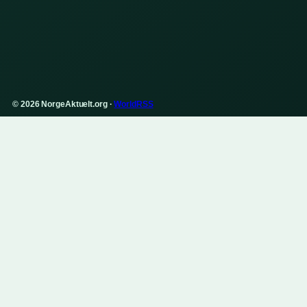
© 2026 NorgeAktuelt.org ·
WorldRSS