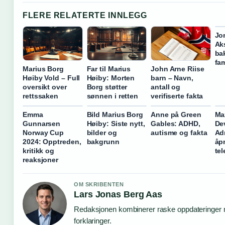
FLERE RELATERTE INNLEGG
Jo
Aks
ba
fam
Marius Borg
Far til Marius
John Arne Riise
Høiby Vold – Full
Høiby: Morten
barn – Navn,
oversikt over
Borg støtter
antall og
rettssaken
sønnen i retten
verifiserte fakta
Emma
Bild Marius Borg
Anne på Green
Ma
Gunnarsen
Høiby: Siste nytt,
Gables: ADHD,
Dev
Norway Cup
bilder og
autisme og fakta
Ad
2024: Opptreden,
bakgrunn
åp
kritikk og
tel
reaksjoner
OM SKRIBENTEN
Lars Jonas Berg Aas
Redaksjonen kombinerer raske oppdateringer 
forklaringer.