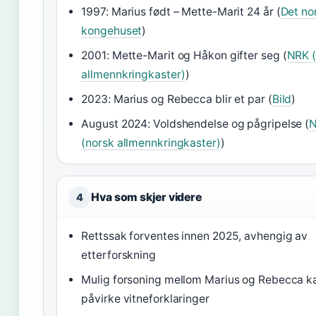
1997: Marius født – Mette-Marit 24 år (
Det no
kongehuset
)
2001: Mette-Marit og Håkon gifter seg (
NRK (
allmennkringkaster)
)
2023: Marius og Rebecca blir et par (
Bild
)
August 2024: Voldshendelse og pågripelse (
(norsk allmennkringkaster)
)
Hva som skjer videre
4
Rettssak forventes innen 2025, avhengig av
etterforskning
Mulig forsoning mellom Marius og Rebecca k
påvirke vitneforklaringer