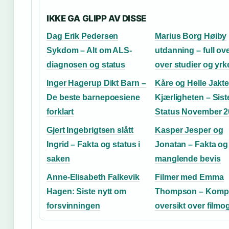
IKKE GA GLIPP AV DISSE
Dag Erik Pedersen
Marius Borg Høiby
Sykdom – Alt om ALS-
utdanning – full ove
diagnosen og status
over studier og yrk
Inger Hagerup Dikt Barn –
Kåre og Helle Jakt
De beste barnepoesiene
Kjærligheten – Sist
forklart
Status November 2
Gjert Ingebrigtsen slått
Kasper Jesper og
Ingrid – Fakta og status i
Jonatan – Fakta og
saken
manglende bevis
Anne-Elisabeth Falkevik
Filmer med Emma
Hagen: Siste nytt om
Thompson – Kompl
forsvinningen
oversikt over filmog