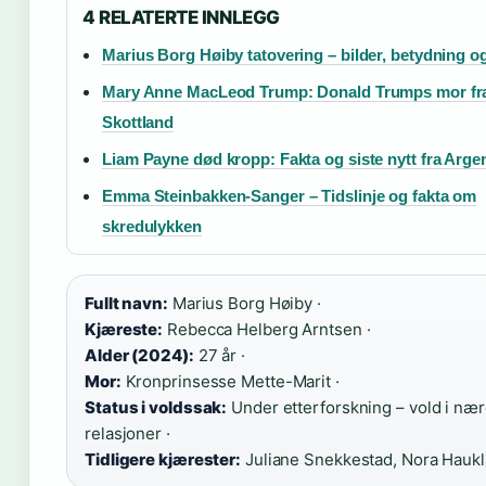
4 RELATERTE INNLEGG
Marius Borg Høiby tatovering – bilder, betydning o
Mary Anne MacLeod Trump: Donald Trumps mor fr
Skottland
Liam Payne død kropp: Fakta og siste nytt fra Arge
Emma Steinbakken-Sanger – Tidslinje og fakta om
skredulykken
Fullt navn:
Marius Borg Høiby ·
Kjæreste:
Rebecca Helberg Arntsen ·
Alder (2024):
27 år ·
Mor:
Kronprinsesse Mette-Marit ·
Status i voldssak:
Under etterforskning – vold i næ
relasjoner ·
Tidligere kjærester:
Juliane Snekkestad, Nora Hauk