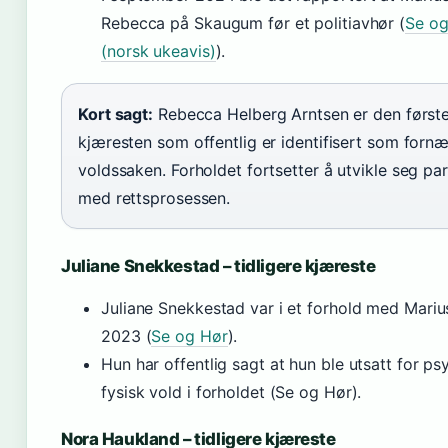
Rebecca på Skaugum før et politiavhør (
Se og
(norsk ukeavis)
).
Kort sagt:
Rebecca Helberg Arntsen er den først
kjæresten som offentlig er identifisert som fornæ
voldssaken. Forholdet fortsetter å utvikle seg para
med rettsprosessen.
Juliane Snekkestad – tidligere kjæreste
Juliane Snekkestad var i et forhold med Mariu
2023 (
Se og Hør
).
Hun har offentlig sagt at hun ble utsatt for ps
fysisk vold i forholdet (Se og Hør).
Nora Haukland – tidligere kjæreste