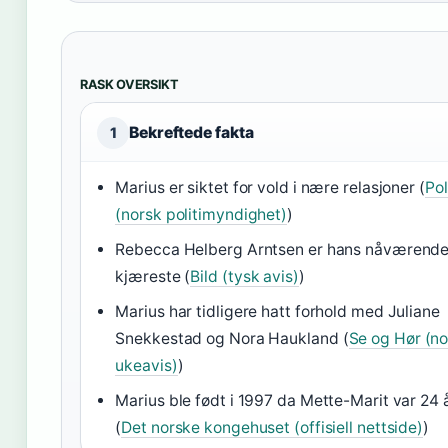
RASK OVERSIKT
Bekreftede fakta
1
Marius er siktet for vold i nære relasjoner (
Pol
(norsk politimyndighet)
)
Rebecca Helberg Arntsen er hans nåværend
kjæreste (
Bild (tysk avis)
)
Marius har tidligere hatt forhold med Juliane
Snekkestad og Nora Haukland (
Se og Hør (no
ukeavis)
)
Marius ble født i 1997 da Mette-Marit var 24 
(
Det norske kongehuset (offisiell nettside)
)