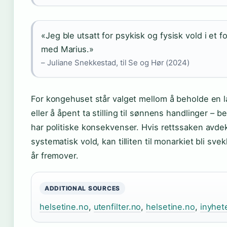
«Jeg ble utsatt for psykisk og fysisk vold i et f
med Marius.»
– Juliane Snekkestad, til Se og Hør (2024)
For kongehuset står valget mellom å beholde en la
eller å åpent ta stilling til sønnens handlinger – b
har politiske konsekvenser. Hvis rettssaken avde
systematisk vold, kan tilliten til monarkiet bli svekk
år fremover.
ADDITIONAL SOURCES
helsetine.no
,
utenfilter.no
,
helsetine.no
,
inyhet