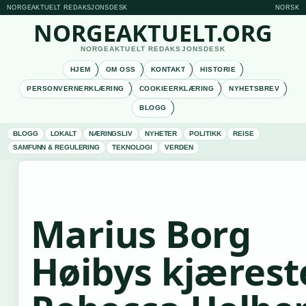
NORGEAKTUELT REDAKSJONSDESK
NORSK
NORGEAKTUELT.ORG
NORGEAKTUELT REDAKSJONSDESK
HJEM
OM OSS
KONTAKT
HISTORIE
PERSONVERNERKLÆRING
COOKIEERKLÆRING
NYHETSBREV
BLOGG
BLOGG
LOKALT
NÆRINGSLIV
NYHETER
POLITIKK
REISE
SAMFUNN & REGULERING
TEKNOLOGI
VERDEN
Marius Borg
Høibys kjærest