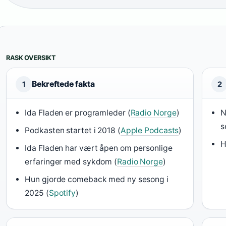
RASK OVERSIKT
Bekreftede fakta
1
2
Ida Fladen er programleder (
Radio Norge
)
N
s
Podkasten startet i 2018 (
Apple Podcasts
)
H
Ida Fladen har vært åpen om personlige
erfaringer med sykdom (
Radio Norge
)
Hun gjorde comeback med ny sesong i
2025 (
Spotify
)