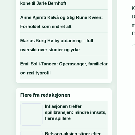
kone til Jarle Bernhoft
K
D
Anne Kjersti Kalvå og Stig Rune Kveen:
m
Forholdet som endret alt
f
Marius Borg Høiby utdanning – full
oversikt over studier og yrke
Emil Solli-Tangen: Operasanger, familiefar
og realityprofil
Flere fra redaksjonen
Inflasjonen treffer
spillbransjen: mindre innsats,
flere spillere
Betsson-aksjen stiger etter