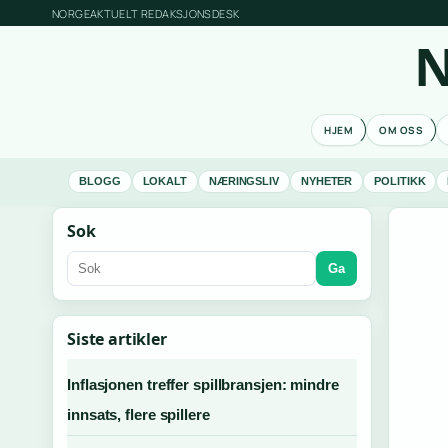
NORGEAKTUELT REDAKSJONSDESK
N
HJEM
OM OSS
BLOGG
LOKALT
NÆRINGSLIV
NYHETER
POLITIKK
Sok
Ga
Siste artikler
Inflasjonen treffer spillbransjen: mindre
innsats, flere spillere