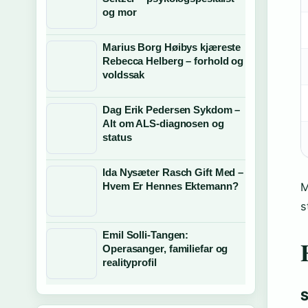
og mor
Marius Borg Høibys kjæreste
Rebecca Helberg – forhold og
voldssak
Dag Erik Pedersen Sykdom –
Alt om ALS-diagnosen og
status
Ida Nysæter Rasch Gift Med –
M
Hvem Er Hennes Ektemann?
s
Emil Solli-Tangen:
Operasanger, familiefar og
realityprofil
S