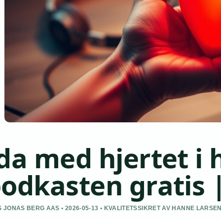
da med hjertet i
odkasten gratis 
 JONAS BERG AAS • 2026-05-13 • KVALITETSSIKRET AV HANNE LARSE