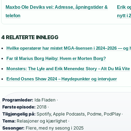
Maxbo Ole Deviks vei: Adresse, åpningstider &
Erik o
telefon
nytt i
4 RELATERTE INNLEGG
Hvilke operatører har mistet MGA-lisensen i 2024–2026 — og 
Far til Marius Borg Høiby: Hvem er Morten Borg?
Monsters: The Lyle and Erik Menendez Story – Alt Du Må Vite
Erlend Osnes Show 2024 – Høydepunkter og intervjuer
Programleder:
Ida Fladen ·
Første episode:
2018 ·
Tilgjengelig på:
Spotify, Apple Podcasts, Podme, PodPlay ·
Tema:
Relasjoner og kjærlighet ·
Sesonger:
Flere, med ny sesong i 2025