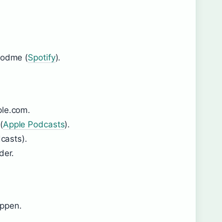
Podme (
Spotify
).
ple.com.
(
Apple Podcasts
).
dcasts).
der.
appen.