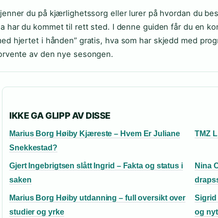
jenner du på kjærlighetssorg eller lurer på hvordan du b
a har du kommet til rett sted. I denne guiden får du en ko
ed hjertet i hånden” gratis, hva som har skjedd med prog
orvente av den nye sesongen.
IKKE GA GLIPP AV DISSE
Marius Borg Høiby Kjæreste – Hvem Er Juliane
TMZ Li
Snekkestad?
Gjert Ingebrigtsen slått Ingrid – Fakta og status i
Nina C
saken
drapss
Marius Borg Høiby utdanning – full oversikt over
Sigrid
studier og yrke
og nytt