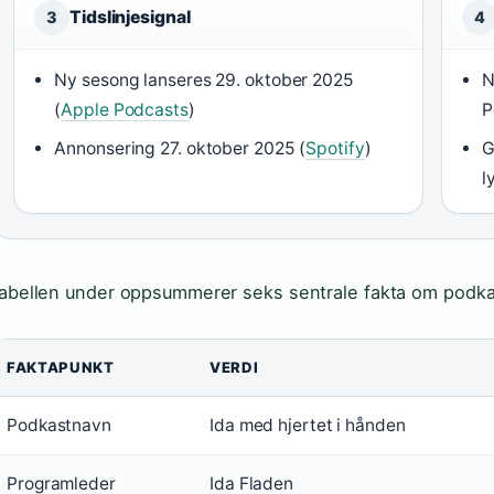
Tidslinjesignal
3
4
Ny sesong lanseres 29. oktober 2025
N
(
Apple Podcasts
)
P
Annonsering 27. oktober 2025 (
Spotify
)
G
l
abellen under oppsummerer seks sentrale fakta om podka
FAKTAPUNKT
VERDI
Podkastnavn
Ida med hjertet i hånden
Programleder
Ida Fladen