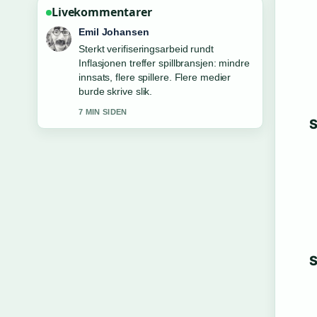
Livekommentarer
Andreas Dahl
God gjennomgang av Betsson-aksjen
stiger etter sterk kvartalsrapport –
analytikerne.... Dette er den klarest
oppsummeringen i dag.
9 MIN SIDEN
S
S