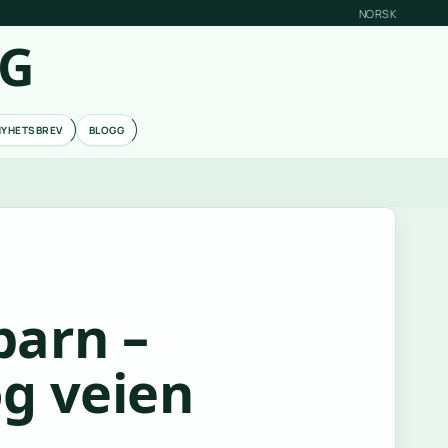
NORSK
RG
NYHETSBREV
BLOGG
barn –
g veien