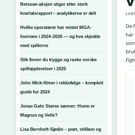
Betsson-aksjen stiger etter sterk
kvartalsrapport – analytikerne er delt
LARS
De f
Hvilke operatører har mistet MGA-
har 
lisensen i 2024–2026 — og hva skjedde
som
med spillerne
brut
Figh
Slik finner du trygge og raske norske
spillopplevelser i 2025
John Wick-filmer i rekkefølge – komplett
guide for 2024
Jonas Gahr Støres sønner: Hvem er
Magnus og Vetle?
Lisa Bernhoft-Sjødin – poet, stilikon og