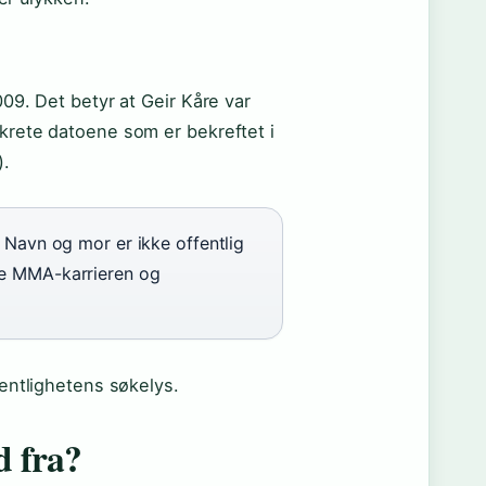
009. Det betyr at Geir Kåre var
nkrete datoene som er bekreftet i
).
 Navn og mor er ikke offentlig
de MMA-karrieren og
fentlighetens søkelys.
d fra?