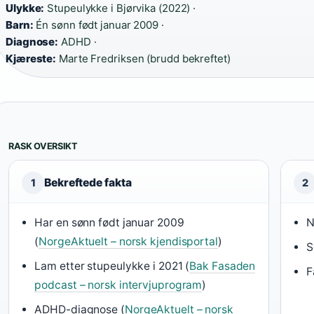
Ulykke:
Stupeulykke i Bjørvika (2022) ·
Barn:
Én sønn født januar 2009 ·
Diagnose:
ADHD ·
Kjæreste:
Marte Fredriksen (brudd bekreftet)
RASK OVERSIKT
Bekreftede fakta
1
2
Har en sønn født januar 2009
N
(
NorgeAktuelt – norsk kjendisportal
)
S
Lam etter stupeulykke i 2021 (
Bak Fasaden
F
podcast – norsk intervjuprogram
)
ADHD-diagnose (
NorgeAktuelt – norsk