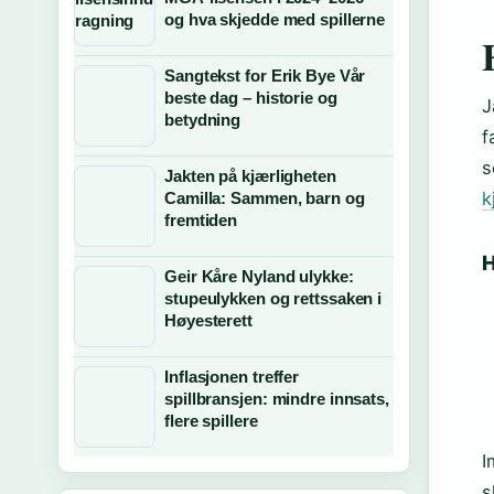
og hva skjedde med spillerne
Sangtekst for Erik Bye Vår
beste dag – historie og
J
betydning
f
s
Jakten på kjærligheten
k
Camilla: Sammen, barn og
fremtiden
H
Geir Kåre Nyland ulykke:
stupeulykken og rettssaken i
Høyesterett
Inflasjonen treffer
spillbransjen: mindre innsats,
flere spillere
I
s