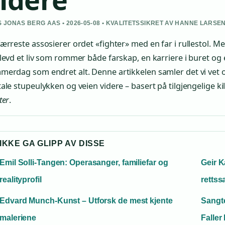
 JONAS BERG AAS • 2026-05-08 • KVALITETSSIKRET AV HANNE LARSE
ærreste assosierer ordet «fighter» med en far i rullestol. M
levd et liv som rommer både farskap, en karriere i buret o
merdag som endret alt. Denne artikkelen samler det vi vet
ale stupeulykken og veien videre – basert på tilgjengelige 
ter
.
IKKE GA GLIPP AV DISSE
Emil Solli-Tangen: Operasanger, familiefar og
Geir K
realityprofil
rettss
Edvard Munch-Kunst – Utforsk de mest kjente
Sangt
maleriene
Faller