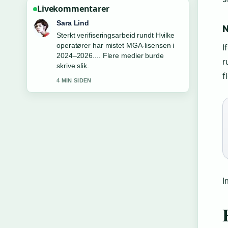
Livekommentarer
Ingrid Nilsen
N
God gjennomgang av Inflasjonen
treffer spillbransjen: mindre innsats,
I
flere spillere. Dette er den klarest
r
oppsummeringen i dag.
f
6 MIN SIDEN
I