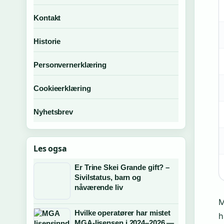
Kontakt
Historie
Personvernerklæring
Cookieerklæring
Nyhetsbrev
Les ogsa
Er Trine Skei Grande gift? –
Sivilstatus, barn og
nåværende liv
M
Hvilke operatører har mistet
h
MGA-lisensen i 2024–2026 —