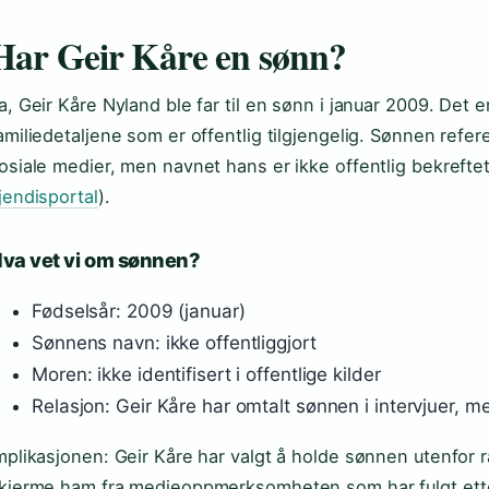
Har Geir Kåre en sønn?
a, Geir Kåre Nyland ble far til en sønn i januar 2009. Det e
amiliedetaljene som er offentlig tilgjengelig. Sønnen refer
osiale medier, men navnet hans er ikke offentlig bekreftet
jendisportal
).
va vet vi om sønnen?
Fødselsår: 2009 (januar)
Sønnens navn: ikke offentliggjort
Moren: ikke identifisert i offentlige kilder
Relasjon: Geir Kåre har omtalt sønnen i intervjuer, me
mplikasjonen: Geir Kåre har valgt å holde sønnen utenfor r
kjerme ham fra medieoppmerksomheten som har fulgt ette