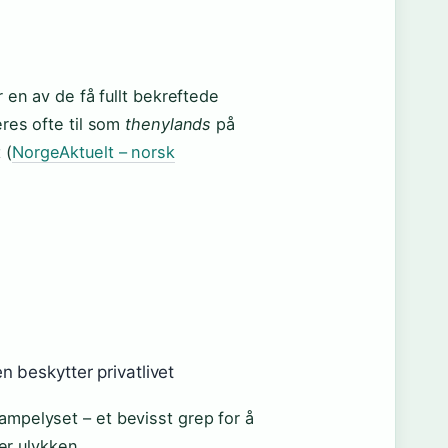
r en av de få fullt bekreftede
eres ofte til som
thenylands
på
 (
NorgeAktuelt – norsk
n beskytter privatlivet
ampelyset – et bevisst grep for å
r ulykken.