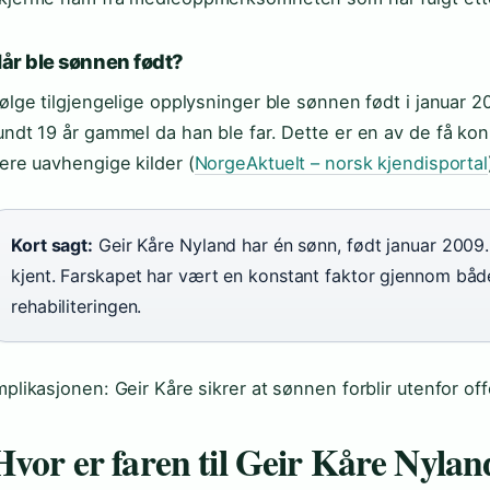
år ble sønnen født?
følge tilgjengelige opplysninger ble sønnen født i januar 2
undt 19 år gammel da han ble far. Dette er en av de få ko
lere uavhengige kilder (
NorgeAktuelt – norsk kjendisportal
Kort sagt:
Geir Kåre Nyland har én sønn, født januar 2009.
kjent. Farskapet har vært en konstant faktor gjennom bå
rehabiliteringen.
mplikasjonen: Geir Kåre sikrer at sønnen forblir utenfor of
Hvor er faren til Geir Kåre Nylan