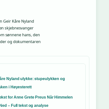
N
en Geir Kåre Nyland
g en skjebnesvanger
 om sønnene hans, den
kilder og dokumentaren
åre Nyland ulykke: stupeulykken og
aken i Høyesterett
ekst for Anne Grete Preus Når Himmelen
 Ned – Full tekst og analyse