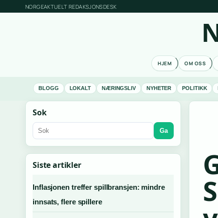
NORGEAKTUELT REDAKSJONSDESK
N
HJEM
OM OSS
BLOGG
LOKALT
NÆRINGSLIV
NYHETER
POLITIKK
Sok
Ga
G
Siste artikler
S
Inflasjonen treffer spillbransjen: mindre
innsats, flere spillere
v