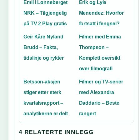
Emil i Lønneberget
Erik og Lyle
NRK – Tilgjengelig
Menendez: Hvorfor
på TV 2 Play gratis
fortsatt i fengsel?
Geir Kåre Nyland
Filmer med Emma
Brudd – Fakta,
Thompson –
tidslinje og rykter
Komplett oversikt
over filmografi
Betsson-aksjen
Filmer og TV-serier
stiger etter sterk
med Alexandra
kvartalsrapport –
Daddario – Beste
analytikerne er delt
rangert
4 RELATERTE INNLEGG