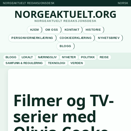
NORGEAKTUELT REDAKSJONSDESK
NORSK
NORGEAKTUELT.ORG
NORGEAKTUELT REDAKSJONSDESK
HJEM
OM OSS
KONTAKT
HISTORIE
PERSONVERNERKLÆRING
COOKIEERKLÆRING
NYHETSBREV
BLOGG
BLOGG
LOKALT
NÆRINGSLIV
NYHETER
POLITIKK
REISE
SAMFUNN & REGULERING
TEKNOLOGI
VERDEN
Filmer og TV-
serier med