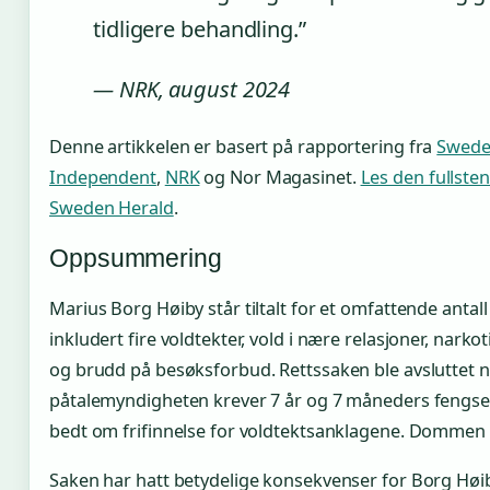
tidligere behandling.”
— NRK, august 2024
Denne artikkelen er basert på rapportering fra
Swede
Independent
,
NRK
og Nor Magasinet.
Les den fullsten
Sweden Herald
.
Oppsummering
Marius Borg Høiby står tiltalt for et omfattende antall
inkludert fire voldtekter, vold i nære relasjoner, narkot
og brudd på besøksforbud. Rettssaken ble avsluttet ny
påtalemyndigheten krever 7 år og 7 måneders fengsel
bedt om frifinnelse for voldtektsanklagene. Dommen 
Saken har hatt betydelige konsekvenser for Borg Høib