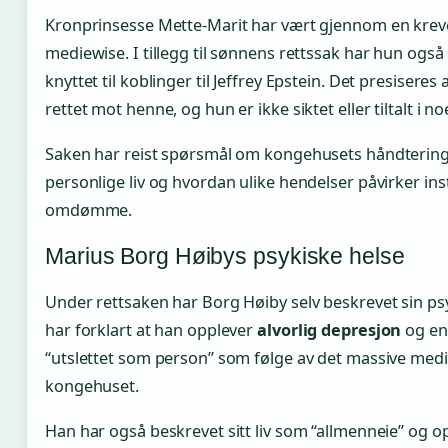
Kronprinsesse Mette-Marit har vært gjennom en kre
mediewise. I tillegg til sønnens rettssak har hun også
knyttet til koblinger til Jeffrey Epstein. Det presiseres
rettet mot henne, og hun er ikke siktet eller tiltalt i no
Saken har reist spørsmål om kongehusets håndteri
personlige liv og hvordan ulike hendelser påvirker ins
omdømme.
Marius Borg Høibys psykiske helse
Under rettsaken har Borg Høiby selv beskrevet sin psy
har forklart at han opplever
alvorlig depresjon
og en 
“utslettet som person” som følge av det massive medie
kongehuset.
Han har også beskrevet sitt liv som “allmenneie” og o