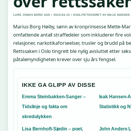
over rettssake
LARS JONAS BERG AAS • 2026-04-12 • KVALITETSSIKRET AV MAJA HANSEN
Marius Borg Høiby, sønn av kronprinsesse Mette-Marit, 
omfattende antall straffedeler som inkluderer fire vol
relasjoner, narkotikaforseelser, trusler og brudd på 
Rettssaken i Oslo tingrett ble nylig avsluttet etter seks
påtalemyndigheten krever over sju års fengsel.
IKKE GA GLIPP AV DISSE
Emma Steinbakken-Sanger –
Isak Hansen-Aa
Tidslinje og fakta om
Statistikk og 
skredulykken
Lisa Bernhoft-Sjødin – poet,
John Anders L