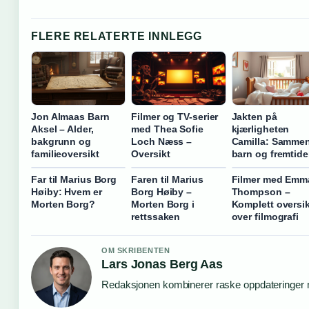
FLERE RELATERTE INNLEGG
Jon Almaas Barn
Filmer og TV-serier
Jakten på
Aksel – Alder,
med Thea Sofie
kjærligheten
bakgrunn og
Loch Næss –
Camilla: Sammen
familieoversikt
Oversikt
barn og fremtid
Far til Marius Borg
Faren til Marius
Filmer med Emm
Høiby: Hvem er
Borg Høiby –
Thompson –
Morten Borg?
Morten Borg i
Komplett oversik
rettssaken
over filmografi
OM SKRIBENTEN
Lars Jonas Berg Aas
Redaksjonen kombinerer raske oppdateringer me