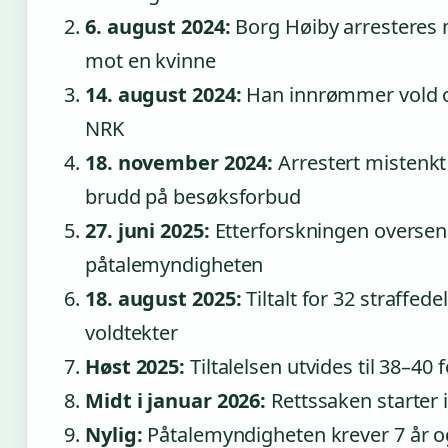
6. august 2024:
Borg Høiby arresteres m
mot en kvinne
14. august 2024:
Han innrømmer vold o
NRK
18. november 2024:
Arrestert mistenkt 
brudd på besøksforbud
27. juni 2025:
Etterforskningen oversend
påtalemyndigheten
18. august 2025:
Tiltalt for 32 straffedel
voldtekter
Høst 2025:
Tiltalelsen utvides til 38–40 
Midt i januar 2026:
Rettssaken starter i
Nylig:
Påtalemyndigheten krever 7 år 