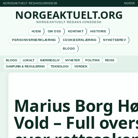
NORGEAKTUELT REDAKSJONSDESK
NORSK
NORGEAKTUELT.ORG
NORGEAKTUELT REDAKSJONSDESK
HJEM
OM OSS
KONTAKT
HISTORIE
PERSONVERNERKLÆRING
COOKIEERKLÆRING
NYHETSBREV
BLOGG
BLOGG
LOKALT
NÆRINGSLIV
NYHETER
POLITIKK
REISE
SAMFUNN & REGULERING
TEKNOLOGI
VERDEN
Marius Borg Hø
Vold – Full over