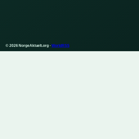
© 2026 NorgeAktuelt.org ·
WorldRSS