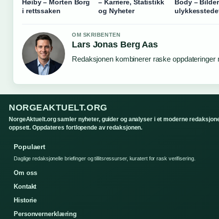
Høiby – Morten Borg
– Karriere, Statistikk
Body – Bilder
i rettssaken
og Nyheter
ulykkesstede
OM SKRIBENTEN
Lars Jonas Berg Aas
Redaksjonen kombinerer raske oppdateringer me
NORGEAKTUELT.ORG
NorgeAktuelt.org samler nyheter, guider og analyser i et moderne redaksjone
oppsett. Oppdateres fortlopende av redaksjonen.
Populaert
Daglige redaksjonelle briefinger og tillitsressurser, kuratert for rask verifisering.
Om oss
Kontakt
Historie
Personvernerklæring