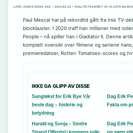
LARS JONAS BERG AAS • 2026-04-24 • KVALITETSSIKRET AV OLIVER NILSE
Paul Mescal har på rekordtid gått fra irsk TV-de
blockbuster. I 2020 traff han millioner med roll
People – nå spiller han i Gladiator II. Denne art
komplett oversikt over filmene og seriene hans,
premieredatoer, Rotten Tomatoes-scores og hv
IKKE GA GLIPP AV DISSE
Sangtekst for Erik Bye Vår
Dag Erik Pe
beste dag – historie og
Fakta om pr
betydning
Harald og Sonja – Sindre
Dag Erik Pe
Strand Offerdal i kongens rolle
og sønn ette