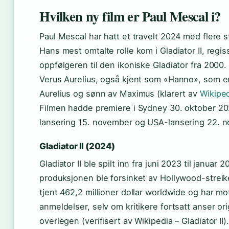
Hvilken ny film er Paul Mescal i?
Paul Mescal har hatt et travelt 2024 med flere st
Hans mest omtalte rolle kom i Gladiator II, regis
oppfølgeren til den ikoniske Gladiator fra 2000.
Verus Aurelius, også kjent som «Hanno», som e
Aurelius og sønn av Maximus (klarert av
Wikiped
Filmen hadde premiere i Sydney 30. oktober 202
lansering 15. november og USA-lansering 22. 
Gladiator II (2024)
Gladiator II ble spilt inn fra juni 2023 til januar 2
produksjonen ble forsinket av Hollywood-streik
tjent 462,2 millioner dollar worldwide og har mot
anmeldelser, selv om kritikere fortsatt anser or
overlegen (verifisert av Wikipedia – Gladiator I