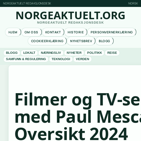
NORGEAKTUELT REDAKSJONSDESK
NORSK
NORGEAKTUELT.ORG
NORGEAKTUELT REDAKSJONSDESK
HJEM
OM OSS
KONTAKT
HISTORIE
PERSONVERNERKLÆRING
COOKIEERKLÆRING
NYHETSBREV
BLOGG
BLOGG
LOKALT
NÆRINGSLIV
NYHETER
POLITIKK
REISE
SAMFUNN & REGULERING
TEKNOLOGI
VERDEN
Filmer og TV-se
med Paul Mesca
Oversikt 2024