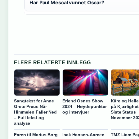
Har Paul Mescal vunnet Oscar?
FLERE RELATERTE INNLEGG
Sangtekst for Anne
Erlend Osnes Show
Kåre og Helle
Grete Preus Når
2024 – Høydepunkter
på Kjærlighet
Himmelen Faller Ned
og intervjuer
Siste Status
– Full tekst og
November 20
analyse
Faren til Marius Borg
Isak Hansen-Aarøen
TMZ Liam Pa