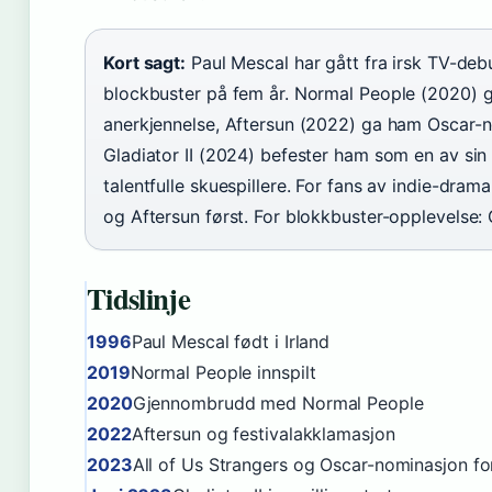
Kort sagt:
Paul Mescal har gått fra irsk TV-deb
blockbuster på fem år. Normal People (2020) g
anerkjennelse, Aftersun (2022) ga ham Oscar-
Gladiator II (2024) befester ham som en av si
talentfulle skuespillere. For fans av indie-dra
og Aftersun først. For blokkbuster-opplevelse: G
Tidslinje
1996
Paul Mescal født i Irland
2019
Normal People innspilt
2020
Gjennombrudd med Normal People
2022
Aftersun og festivalakklamasjon
2023
All of Us Strangers og Oscar-nominasjon fo