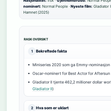
Nasjonalitet:
Irsk ·
Gjennombrudd:
Normal People
nominert:
Normal People ·
Nyeste film:
Gladiator I
Hamnet (2025)
RASK OVERSIKT
Bekreftede fakta
1
Miniseries 2020 som ga Emmy-nominasjon 
Oscar-nominert for Best Actor for Aftersun 
Gladiator II tjente 462,2 millioner dollar wo
Gladiator II
)
Hva som er uklart
2