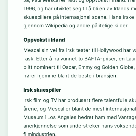
Ja, Paul Mescal er født og oppvokst i Irland. Han
1996, og har utviklet seg til å bli en av Irlands 
skuespillere på internasjonal scene. Hans irske
gjennom Wikipedia og andre pålitelige kilder.
Oppvokst i Irland
Mescal sin vei fra irsk teater til Hollywood ha
rask. Etter å ha vunnet to BAFTA-priser, en Lau
blitt nominert til Oscar, Emmy og Golden Globe,
hører hjemme blant de beste i bransjen.
Irsk skuespiller
Irsk film og TV har produsert flere talentfulle sk
årene, og Mescal er blant de mest internasjona
Museum i Los Angeles hedret ham med Vantage
anerkjennelse som understreker hans voksende
filmindustrien.