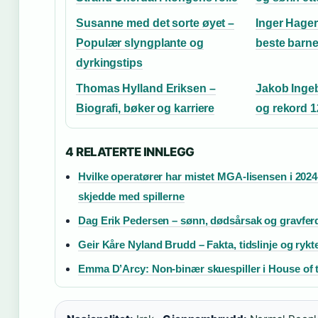
Susanne med det sorte øyet –
Inger Hager
Populær slyngplante og
beste barne
dyrkingstips
Thomas Hylland Eriksen –
Jakob Ingeb
Biografi, bøker og karriere
og rekord 1
4 RELATERTE INNLEGG
Hvilke operatører har mistet MGA-lisensen i 202
skjedde med spillerne
Dag Erik Pedersen – sønn, dødsårsak og gravfer
Geir Kåre Nyland Brudd – Fakta, tidslinje og rykt
Emma D’Arcy: Non-binær skuespiller i House of 