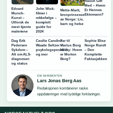
Rasch Gift
Med – Hvem
Edvard
John Wick-
Er Hennes
Mette-Marit,
Munch-
filmer i
Ektemann?
kronprinsesse
Kunst –
rekkefølge –
av Norge: Liv,
Utforsk de
komplett
barn og helse
mest kjente
guide for
maleriene
2024
Dag Erik
Cecilie Caroline
Far til
Sophie Elise
Pedersen
Waade Seltzer –
Marius Borg
Norge Rundt
Sykdom –
psykologspesialist
Høiby: Hvem
– Den
Alt om ALS-
og mor
er Morten
Komplette
diagnosen
Borg?
Faktasjekken
og status
OM SKRIBENTEN
Lars Jonas Berg Aas
Redaksjonen kombinerer raske
oppdateringer med tydelige forklaringer.