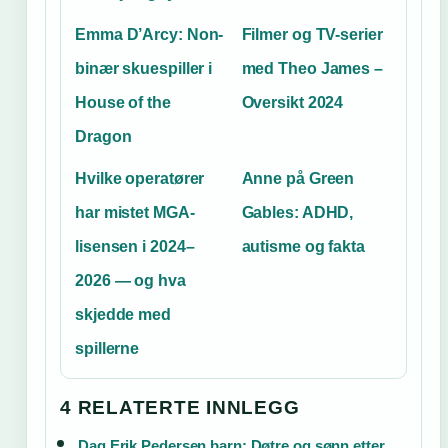
Emma D’Arcy: Non-
Filmer og TV-serier
binær skuespiller i
med Theo James –
House of the
Oversikt 2024
Dragon
Hvilke operatører
Anne på Green
har mistet MGA-
Gables: ADHD,
lisensen i 2024–
autisme og fakta
2026 — og hva
skjedde med
spillerne
4 RELATERTE INNLEGG
Dag Erik Pedersen barn: Døtre og sønn etter