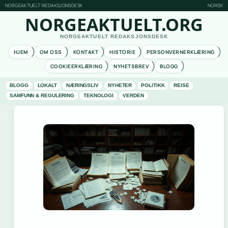
NORGEAKTUELT REDAKSJONSDESK
NORSK
NORGEAKTUELT.ORG
NORGEAKTUELT REDAKSJONSDESK
HJEM
OM OSS
KONTAKT
HISTORIE
PERSONVERNERKLÆRING
COOKIEERKLÆRING
NYHETSBREV
BLOGG
BLOGG
LOKALT
NÆRINGSLIV
NYHETER
POLITIKK
REISE
SAMFUNN & REGULERING
TEKNOLOGI
VERDEN