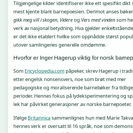
Tilgjengelige kilder identifiserer ikke ett spesifikt dik
mest kjente blant barnepoesien. Derimot anses bøk
gikk meg vill i skogen
,
Videre
og
Vers med vinden
som hel
verk av nasjonal betydning. Hva gjelder enkeltstående 
er det ikke etablert hvilke som oppnådde størst popul
utover samlingenes generelle omdømme.
Hvorfor er Inger Hagerup viktig for norsk barne
Som
Encyclopedia.com
påpeker, skrev Hagerup i trad
etter engelsk nonsensvers, noe som brøt med mer
pedagogiske og moraliserende barnebøker fra tidlige
perioder. Hennes fokus på lydeksperimentering og sp
lek har påvirket generasjoner av norske barnepoeter.
Ifølge
Britannica
sammenlignes hun med Marie Takv
hennes verk er oversatt til 16 språk, noe som demons