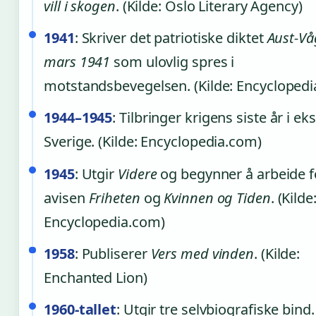
vill i skogen
. (Kilde: Oslo Literary Agency)
1941
: Skriver det patriotiske diktet
Aust-Vå
mars 1941
som ulovlig spres i
motstandsbevegelsen. (Kilde: Encycloped
1944–1945
: Tilbringer krigens siste år i eksi
Sverige. (Kilde: Encyclopedia.com)
1945
: Utgir
Videre
og begynner å arbeide f
avisen
Friheten
og
Kvinnen og Tiden
. (Kilde
Encyclopedia.com)
1958
: Publiserer
Vers med vinden
. (Kilde:
Enchanted Lion)
1960-tallet
: Utgir tre selvbiografiske bind. 