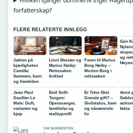
Hvilken sjanger dominerte Inger Hageru
forfatterskap?
FLERE RELATERTE INNLEGG
Geir K
Nyland
stupe
og ret
Jakten på
Linni Meister og
Faren til Marius
Høyest
kjærligheten
Marius Høiby:
Borg Høiby –
Camilla:
Rettssaken
Morten Borg i
Sammen, barn
forklart
rettssaken
og fremtiden
Jean Paul
Emil Solli-
Er Trine Skei
Anne 
Gaultier Le
Tangen:
Grande gift? –
Gable
Male: Duft,
Operasanger,
Sivilstatus, barn
autis
varianter og
familiefar og
og nåværende
fakta
kjøp
realityprofil
liv
OM SKRIBENTEN