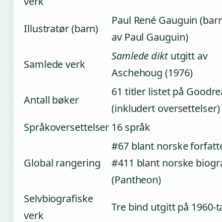
verk
Paul René Gauguin (bar
Illustratør (barn)
av Paul Gauguin)
Samlede dikt
utgitt av
Samlede verk
Aschehoug (1976)
61 titler listet på Goodr
Antall bøker
(inkludert oversettelser)
Språkoversettelser
16 språk
#67 blant norske forfatt
Global rangering
#411 blant norske biogr
(Pantheon)
Selvbiografiske
Tre bind utgitt på 1960-ta
verk