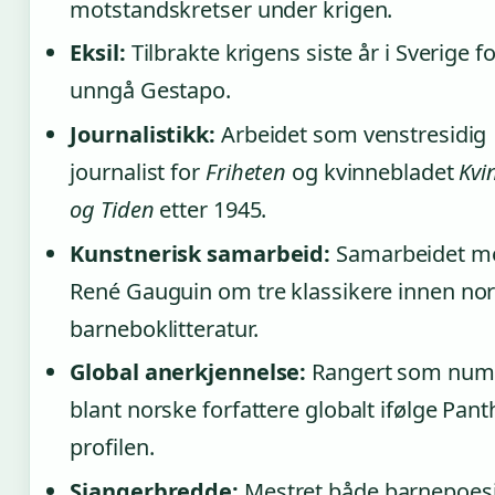
motstandskretser under krigen.
Eksil:
Tilbrakte krigens siste år i Sverige fo
unngå Gestapo.
Journalistikk:
Arbeidet som venstresidig
journalist for
Friheten
og kvinnebladet
Kvi
og Tiden
etter 1945.
Kunstnerisk samarbeid:
Samarbeidet m
René Gauguin om tre klassikere innen no
barneboklitteratur.
Global anerkjennelse:
Rangert som num
blant norske forfattere globalt ifølge Pan
profilen.
Sjangerbredde:
Mestret både barnepoesi