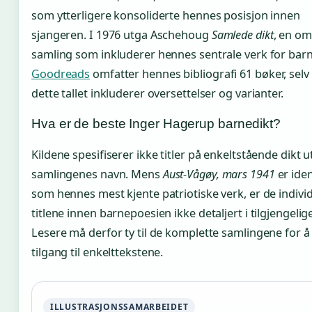
som ytterligere konsoliderte hennes posisjon innen
sjangeren. I 1976 utga Aschehoug
Samlede dikt
, en o
samling som inkluderer hennes sentrale verk for barn
Goodreads
omfatter hennes bibliografi 61 bøker, sel
dette tallet inkluderer oversettelser og varianter.
Hva er de beste Inger Hagerup barnedikt?
Kildene spesifiserer ikke titler på enkeltstående dikt 
samlingenes navn. Mens
Aust-Vågøy, mars 1941
er iden
som hennes mest kjente patriotiske verk, er de individ
titlene innen barnepoesien ikke detaljert i tilgjengelige
Lesere må derfor ty til de komplette samlingene for å
tilgang til enkelttekstene.
ILLUSTRASJONSSAMARBEIDET