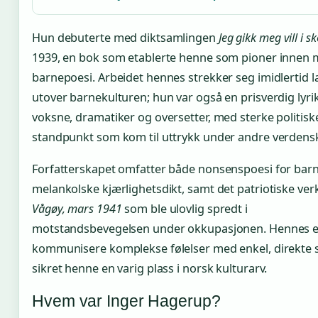
Hun debuterte med diktsamlingen
Jeg gikk meg vill i s
1939, en bok som etablerte henne som pioner innen
barnepoesi. Arbeidet hennes strekker seg imidlertid l
utover barnekulturen; hun var også en prisverdig lyri
voksne, dramatiker og oversetter, med sterke politisk
standpunkt som kom til uttrykk under andre verdensk
Forfatterskapet omfatter både nonsenspoesi for bar
melankolske kjærlighetsdikt, samt det patriotiske ver
Vågøy, mars 1941
som ble ulovlig spredt i
motstandsbevegelsen under okkupasjonen. Hennes ev
kommunisere komplekse følelser med enkel, direkte st
sikret henne en varig plass i norsk kulturarv.
Hvem var Inger Hagerup?