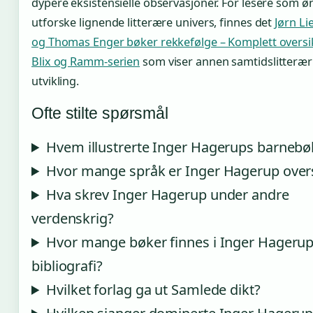
dypere eksistensielle observasjoner. For lesere som ø
utforske lignende litterære univers, finnes det
Jørn Li
og Thomas Enger bøker rekkefølge – Komplett oversi
Blix og Ramm-serien
som viser annen samtidslitterær
utvikling.
Ofte stilte spørsmål
Hvem illustrerte Inger Hagerups barnebø
Hvor mange språk er Inger Hagerup oversa
Hva skrev Inger Hagerup under andre
verdenskrig?
Hvor mange bøker finnes i Inger Hageru
bibliografi?
Hvilket forlag ga ut Samlede dikt?