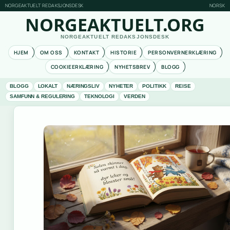
NORGEAKTUELT REDAKSJONSDESK
NORSK
NORGEAKTUELT.ORG
NORGEAKTUELT REDAKSJONSDESK
HJEM
OM OSS
KONTAKT
HISTORIE
PERSONVERNERKLÆRING
COOKIEERKLÆRING
NYHETSBREV
BLOGG
BLOGG
LOKALT
NÆRINGSLIV
NYHETER
POLITIKK
REISE
SAMFUNN & REGULERING
TEKNOLOGI
VERDEN