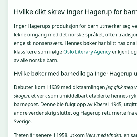
Hvilke dikt skrev Inger Hagerup for bar
Inger Hagerups produksjon for barn utmerker seg ve
lekne omgang med det norske språket, ofte i tradisjo
engelsk nonsensvers. Hennes bøker har blitt nasjonal
klassikere som ifølge
Oslo Literary Agency
er kjent og
av alle norske barn.
Hvilke bøker med barnedikt ga Inger Hagerup u
Debuten kom i 1939 med diktsamlingen
Jeg gikk meg vil
skogen
, et verk som umiddelbart etablerte hennes ry
barnepoet. Denne ble fulgt opp av
Videre
i 1945, utgitt
andre verdenskrig sluttet og Hagerup returnerte fra ek
Sverige.
Treten år senere, i 1958, utkom
Vers med vinden
, en s