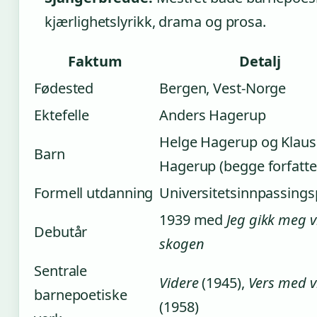
kjærlighetslyrikk, drama og prosa.
Faktum
Detalj
Fødested
Bergen, Vest-Norge
Ektefelle
Anders Hagerup
Helge Hagerup og Klaus
Barn
Hagerup (begge forfatte
Formell utdanning
Universitetsinnpassing
1939 med
Jeg gikk meg vil
Debutår
skogen
Sentrale
Videre
(1945),
Vers med 
barnepoetiske
(1958)