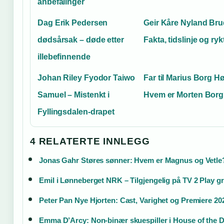
anbefalinger
Dag Erik Pedersen
Geir Kåre Nyland Bru
dødsårsak – døde etter
Fakta, tidslinje og ryk
illebefinnende
Johan Riley Fyodor Taiwo
Far til Marius Borg H
Samuel – Mistenkt i
Hvem er Morten Bor
Fyllingsdalen-drapet
4 RELATERTE INNLEGG
Jonas Gahr Støres sønner: Hvem er Magnus og Vetle
Emil i Lønneberget NRK – Tilgjengelig på TV 2 Play gr
Peter Pan Nye Hjorten: Cast, Varighet og Premiere 20
Emma D’Arcy: Non-binær skuespiller i House of the 