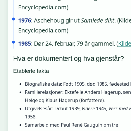
Encyclopedia.com)
1976
: Aschehoug gir ut
Samlede dikt
. (Kild
Encyclopedia.com)
1985
: Dør 24. februar, 79 år gammel. (
Kild
Hva er dokumentert og hva gjenstår?
Etablerte fakta
Biografiske data: Født 1905, død 1985, fødested
Familierelasjoner: Ektefelle Anders Hagerup, sø
Helge og Klaus Hagerup (forfattere).
Utgivelsesår: Debut 1939,
Videre
1945,
Vers med 
1958.
Samarbeid med Paul René Gauguin om tre