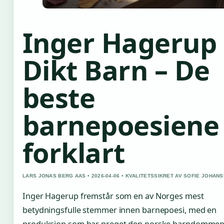
Inger Hagerup
Dikt Barn – De
beste
barnepoesiene
forklart
LARS JONAS BERG AAS • 2026-04-06 • KVALITETSSIKRET AV SOFIE JOHAN
Inger Hagerup fremstår som en av Norges mest
betydningsfulle stemmer innen barnepoesi, med en
produksjon som har preget den norske barndommen