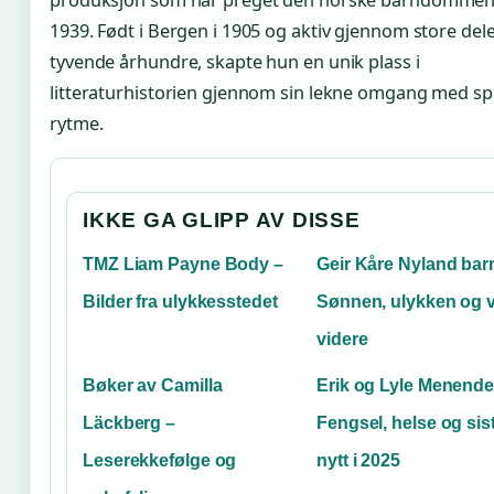
1939. Født i Bergen i 1905 og aktiv gjennom store dele
tyvende århundre, skapte hun en unik plass i
litteraturhistorien gjennom sin lekne omgang med sp
rytme.
IKKE GA GLIPP AV DISSE
TMZ Liam Payne Body –
Geir Kåre Nyland bar
Bilder fra ulykkesstedet
Sønnen, ulykken og 
videre
Bøker av Camilla
Erik og Lyle Menende
Läckberg –
Fengsel, helse og sis
Leserekkefølge og
nytt i 2025