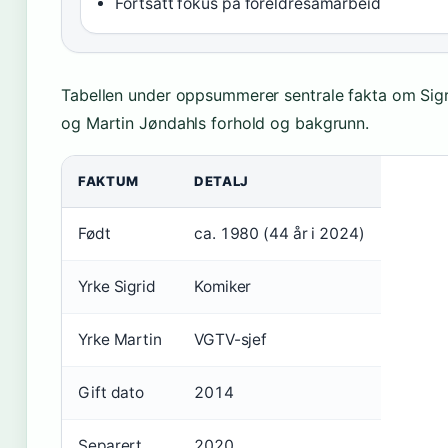
Fortsatt fokus på foreldresamarbeid
Tabellen under oppsummerer sentrale fakta om Sig
og Martin Jøndahls forhold og bakgrunn.
FAKTUM
DETALJ
Født
ca. 1980 (44 år i 2024)
Yrke Sigrid
Komiker
Yrke Martin
VGTV-sjef
Gift dato
2014
Separert
2020