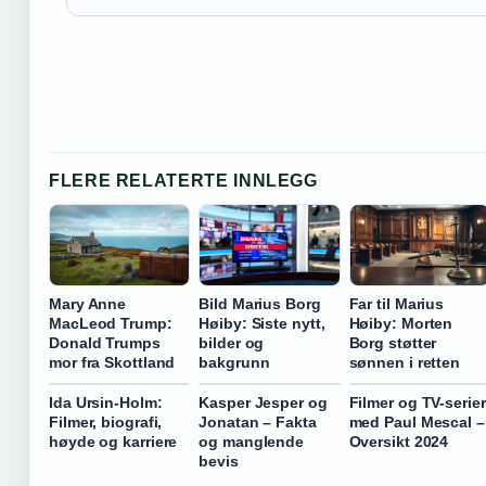
FLERE RELATERTE INNLEGG
Mary Anne
Bild Marius Borg
Far til Marius
MacLeod Trump:
Høiby: Siste nytt,
Høiby: Morten
Donald Trumps
bilder og
Borg støtter
mor fra Skottland
bakgrunn
sønnen i retten
Ida Ursin-Holm:
Kasper Jesper og
Filmer og TV-serier
Filmer, biografi,
Jonatan – Fakta
med Paul Mescal –
høyde og karriere
og manglende
Oversikt 2024
bevis