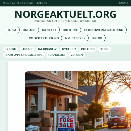
NORGEAKTUELT REDAKSJONSDESK
NORSK
NORGEAKTUELT.ORG
NORGEAKTUELT REDAKSJONSDESK
HJEM
OM OSS
KONTAKT
HISTORIE
PERSONVERNERKLÆRING
COOKIEERKLÆRING
NYHETSBREV
BLOGG
BLOGG
LOKALT
NÆRINGSLIV
NYHETER
POLITIKK
REISE
SAMFUNN & REGULERING
TEKNOLOGI
VERDEN