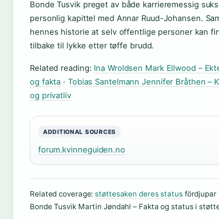
Bonde Tusvik preget av både karrieremessig suks
personlig kapittel med Annar Ruud-Johansen. Sam
hennes historie at selv offentlige personer kan f
tilbake til lykke etter tøffe brudd.
Related reading:
Ina Wroldsen Mark Ellwood – Ekte
og fakta
·
Tobias Santelmann Jennifer Bråthen – K
og privatliv
ADDITIONAL SOURCES
forum.kvinneguiden.no
Related coverage:
støttesaken deres status
fördjupar 
Bonde Tusvik Martin Jøndahl – Fakta og status i støtt