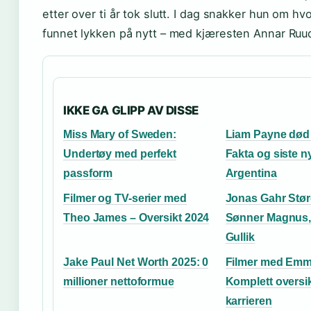
etter over ti år tok slutt. I dag snakker hun om h
funnet lykken på nytt – med kjæresten Annar Ru
IKKE GA GLIPP AV DISSE
Miss Mary of Sweden:
Liam Payne død
Undertøy med perfekt
Fakta og siste ny
passform
Argentina
Filmer og TV-serier med
Jonas Gahr Stør
Theo James – Oversikt 2024
Sønner Magnus, 
Gullik
Jake Paul Net Worth 2025: 0
Filmer med Emm
millioner nettoformue
Komplett oversik
karrieren