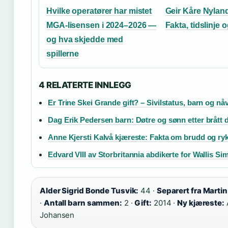
Hvilke operatører har mistet
Geir Kåre Nylan
MGA-lisensen i 2024–2026 —
Fakta, tidslinje 
og hva skjedde med
spillerne
4 RELATERTE INNLEGG
Er Trine Skei Grande gift? – Sivilstatus, barn og nå
Dag Erik Pedersen barn: Døtre og sønn etter brått d
Anne Kjersti Kalvå kjæreste: Fakta om brudd og ryk
Edvard VIII av Storbritannia abdikerte for Wallis S
Alder Sigrid Bonde Tusvik:
44 ·
Separert fra Marti
·
Antall barn sammen:
2 ·
Gift:
2014 ·
Ny kjæreste:
Johansen