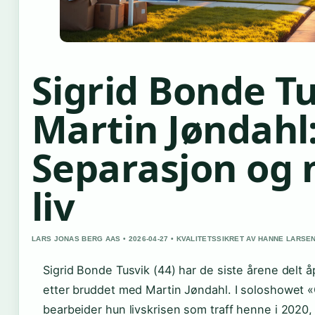
Sigrid Bonde T
Martin Jøndahl
Separasjon og 
liv
LARS JONAS BERG AAS • 2026-04-27 • KVALITETSSIKRET AV HANNE LARSE
Sigrid Bonde Tusvik (44) har de siste årene delt 
etter bruddet med Martin Jøndahl. I soloshowet «
bearbeider hun livskrisen som traff henne i 2020