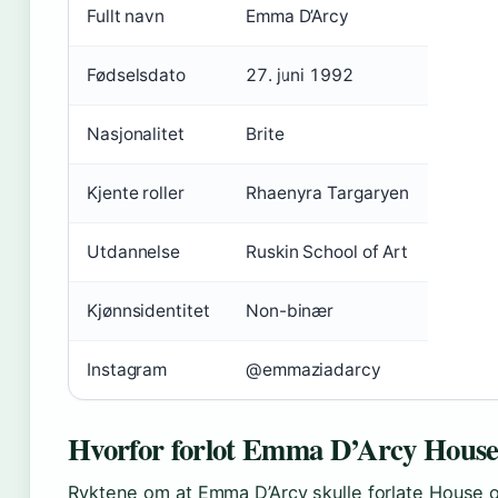
Fullt navn
Emma D’Arcy
Fødselsdato
27. juni 1992
Nasjonalitet
Brite
Kjente roller
Rhaenyra Targaryen
Utdannelse
Ruskin School of Art
Kjønnsidentitet
Non-binær
Instagram
@emmaziadarcy
Hvorfor forlot Emma D’Arcy House
Ryktene om at Emma D’Arcy skulle forlate House 