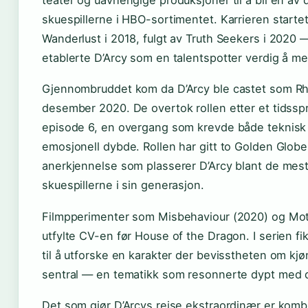
teater og uavhengige produksjoner til å bli en av 
skuespillerne i HBO-sortimentet. Karrieren star
Wanderlust i 2018, fulgt av Truth Seekers i 2020 
etablerte D’Arcy som en talentspotter verdig å m
Gjennombruddet kom da D’Arcy ble castet som Rh
desember 2020. De overtok rollen etter et tidsspr
episode 6, en overgang som krevde både teknisk
emosjonell dybde. Rollen har gitt to Golden Glob
anerkjennelse som plasserer D’Arcy blant de mes
skuespillerne i sin generasjon.
Filmpperimenter som Misbehaviour (2020) og Mot
utfylte CV-en før House of the Dragon. I serien fi
til å utforske en karakter der bevisstheten om kj
sentral — en tematikk som resonnerte dypt med d
Det som gjør D’Arcys reise ekstraordinær er kom