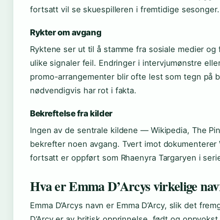
fortsatt vil se skuespilleren i fremtidige sesonger.
Rykter om avgang
Ryktene ser ut til å stamme fra sosiale medier og
ulike signaler feil. Endringer i intervjumønstre elle
promo-arrangementer blir ofte lest som tegn på b
nødvendigvis har rot i fakta.
Bekreftelse fra kilder
Ingen av de sentrale kildene — Wikipedia, The 
bekrefter noen avgang. Tvert imot dokumenterer W
fortsatt er oppført som Rhaenyra Targaryen i seri
Hva er Emma D’Arcys virkelige na
Emma D’Arcys navn er Emma D’Arcy, slik det fremg
D’Arcy er av britisk opprinnelse, født og oppvokst