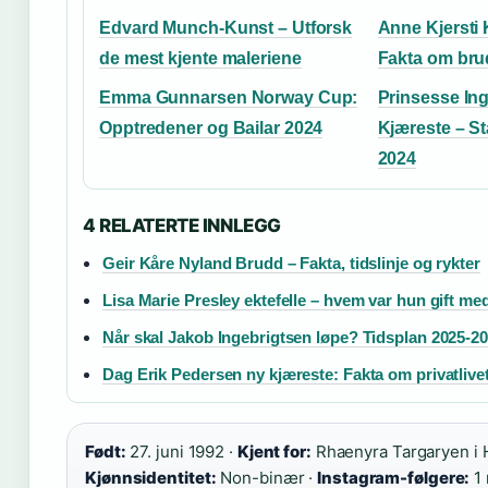
Edvard Munch-Kunst – Utforsk
Anne Kjersti 
de mest kjente maleriene
Fakta om bru
Emma Gunnarsen Norway Cup:
Prinsesse Ing
Opptredener og Bailar 2024
Kjæreste – St
2024
4 RELATERTE INNLEGG
Geir Kåre Nyland Brudd – Fakta, tidslinje og rykter
Lisa Marie Presley ektefelle – hvem var hun gift me
Når skal Jakob Ingebrigtsen løpe? Tidsplan 2025-2
Dag Erik Pedersen ny kjæreste: Fakta om privatlive
Født:
27. juni 1992 ·
Kjent for:
Rhaenyra Targaryen i 
Kjønnsidentitet:
Non-binær ·
Instagram-følgere:
1 