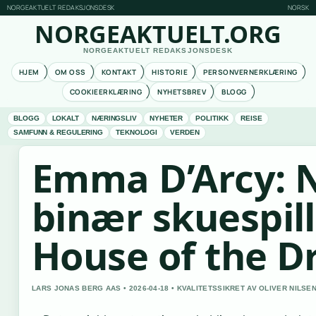
NORGEAKTUELT REDAKSJONSDESK
NORSK
NORGEAKTUELT.ORG
NORGEAKTUELT REDAKSJONSDESK
HJEM
OM OSS
KONTAKT
HISTORIE
PERSONVERNERKLÆRING
COOKIEERKLÆRING
NYHETSBREV
BLOGG
BLOGG
LOKALT
NÆRINGSLIV
NYHETER
POLITIKK
REISE
SAMFUNN & REGULERING
TEKNOLOGI
VERDEN
Emma D’Arcy: 
binær skuespill
House of the D
LARS JONAS BERG AAS • 2026-04-18 • KVALITETSSIKRET AV OLIVER NILSE