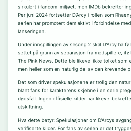
sirkulert i fandom-miljøet, men IMDb bekrefter ing
Per juni 2024 fortsetter D’Arcy i rollen som Rhaen
serien har promotert dem aktivt i forbindelse me
lanseringen.
Under innspillingen av sesong 2 skal D’Arcy ha f
settet på grunn av separasjon fra medspillere, ifø
The Pink News. Dette ble likevel ikke tolket som 
men heller som en naturlig del av den krevende 
Det som driver spekulasjonene er trolig den natu
blant fans for karakterens skjebne i en serie prege
dødsfall. Ingen offisielle kilder har likevel bekref
utskiftning.
Hva dette betyr: Spekulasjoner om D’Arcys avgang
verifiserte kilder. For fans av serien er det trygge