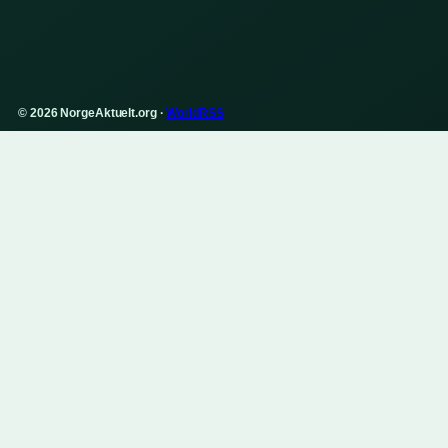
© 2026 NorgeAktuelt.org ·
WorldRSS