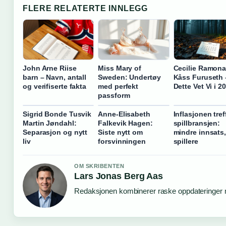
FLERE RELATERTE INNLEGG
John Arne Riise
Miss Mary of
Cecilie Ramon
barn – Navn, antall
Sweden: Undertøy
Kåss Furuseth 
og verifiserte fakta
med perfekt
Dette Vet Vi i 2
passform
Sigrid Bonde Tusvik
Anne-Elisabeth
Inflasjonen tref
Martin Jøndahl:
Falkevik Hagen:
spillbransjen:
Separasjon og nytt
Siste nytt om
mindre innsats,
liv
forsvinningen
spillere
OM SKRIBENTEN
Lars Jonas Berg Aas
Redaksjonen kombinerer raske oppdateringer me