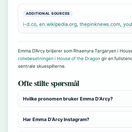
ADDITIONAL SOURCES
i-d.co
,
en.wikipedia.org
,
thepinknews.com
,
you
Emma D’Arcy briljerer som Rhaenyra Targaryen i House
rollebesetningen i House of the Dragon
gir en fullsten
sentrale skuespillerne.
Ofte stilte spørsmål
Hvilke pronomen bruker Emma D’Arcy?
Har Emma D’Arcy Instagram?