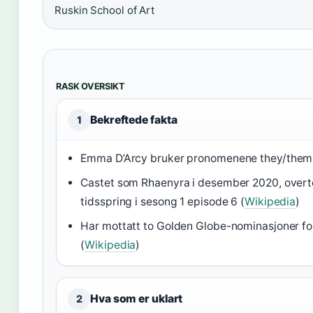
Ruskin School of Art
RASK OVERSIKT
Bekreftede fakta
1
Emma D’Arcy bruker pronomenene they/them
Castet som Rhaenyra i desember 2020, overto
tidsspring i sesong 1 episode 6 (
Wikipedia
)
Har mottatt to Golden Globe-nominasjoner for
(
Wikipedia
)
Hva som er uklart
2