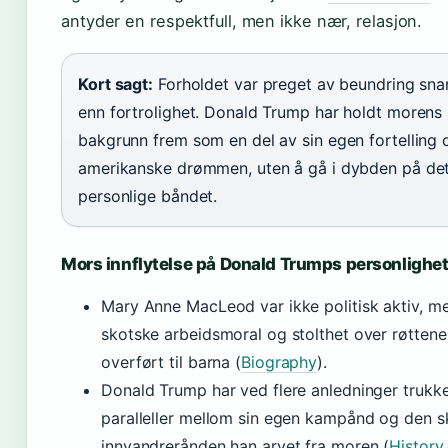
antyder en respektfull, men ikke nær, relasjon.
Kort sagt:
Forholdet var preget av beundring sna
enn fortrolighet. Donald Trump har holdt morens
bakgrunn frem som en del av sin egen fortelling
amerikanske drømmen, uten å gå i dybden på de
personlige båndet.
Mors innflytelse på Donald Trumps personlighe
Mary Anne MacLeod var ikke politisk aktiv, m
skotske arbeidsmoral og stolthet over røttene
overført til barna (
Biography
).
Donald Trump har ved flere anledninger trukk
paralleller mellom sin egen kampånd og den s
innvandrerånden han arvet fra moren (
History