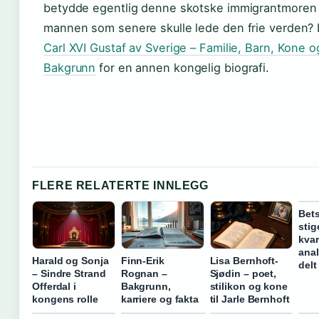
betydde egentlig denne skotske immigrantmoren 
mannen som senere skulle lede den frie verden?
Carl XVI Gustaf av Sverige – Familie, Barn, Kone o
Bakgrunn
for en annen kongelig biografi.
FLERE RELATERTE INNLEGG
Bet
stig
kvar
anal
Harald og Sonja
Finn-Erik
Lisa Bernhoft-
delt
– Sindre Strand
Rognan –
Sjødin – poet,
Offerdal i
Bakgrunn,
stilikon og kone
kongens rolle
karriere og fakta
til Jarle Bernhoft