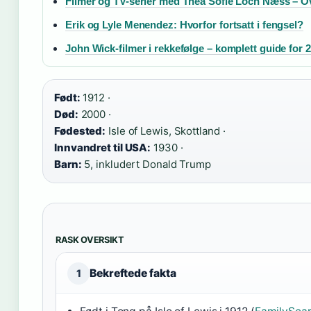
Filmer og TV-serier med Thea Sofie Loch Næss – O
Erik og Lyle Menendez: Hvorfor fortsatt i fengsel?
John Wick-filmer i rekkefølge – komplett guide for 
Født:
1912 ·
Død:
2000 ·
Fødested:
Isle of Lewis, Skottland ·
Innvandret til USA:
1930 ·
Barn:
5, inkludert Donald Trump
RASK OVERSIKT
Bekreftede fakta
1