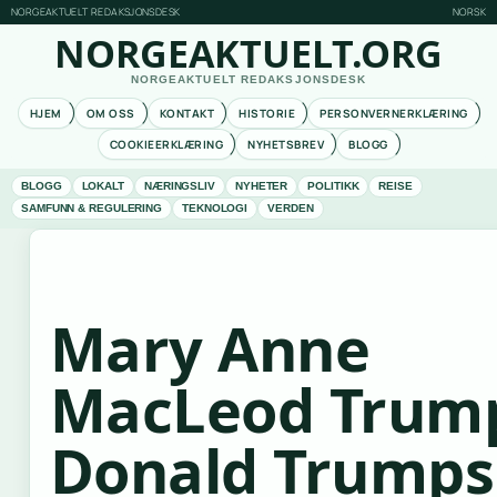
NORGEAKTUELT REDAKSJONSDESK
NORSK
NORGEAKTUELT.ORG
NORGEAKTUELT REDAKSJONSDESK
HJEM
OM OSS
KONTAKT
HISTORIE
PERSONVERNERKLÆRING
COOKIEERKLÆRING
NYHETSBREV
BLOGG
BLOGG
LOKALT
NÆRINGSLIV
NYHETER
POLITIKK
REISE
SAMFUNN & REGULERING
TEKNOLOGI
VERDEN
Mary Anne
MacLeod Trum
Donald Trumps