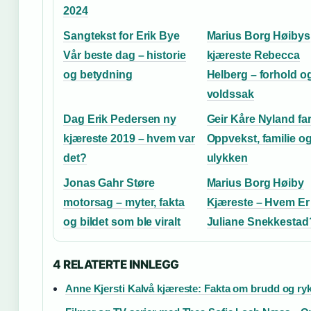
2024
Sangtekst for Erik Bye
Marius Borg Høibys
Vår beste dag – historie
kjæreste Rebecca
og betydning
Helberg – forhold o
voldssak
Dag Erik Pedersen ny
Geir Kåre Nyland far
kjæreste 2019 – hvem var
Oppvekst, familie og
det?
ulykken
Jonas Gahr Støre
Marius Borg Høiby
motorsag – myter, fakta
Kjæreste – Hvem Er
og bildet som ble viralt
Juliane Snekkestad
4 RELATERTE INNLEGG
Anne Kjersti Kalvå kjæreste: Fakta om brudd og ryk