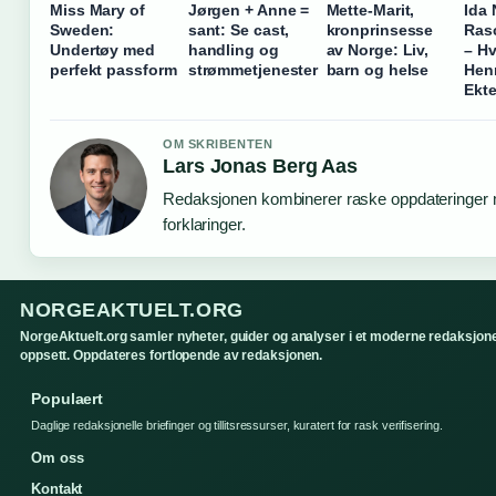
Miss Mary of
Jørgen + Anne =
Mette-Marit,
Ida
Sweden:
sant: Se cast,
kronprinsesse
Ras
Undertøy med
handling og
av Norge: Liv,
– H
perfekt passform
strømmetjenester
barn og helse
Hen
Ekt
OM SKRIBENTEN
Lars Jonas Berg Aas
Redaksjonen kombinerer raske oppdateringer 
forklaringer.
NORGEAKTUELT.ORG
NorgeAktuelt.org samler nyheter, guider og analyser i et moderne redaksjone
oppsett. Oppdateres fortlopende av redaksjonen.
Populaert
Daglige redaksjonelle briefinger og tillitsressurser, kuratert for rask verifisering.
Om oss
Kontakt