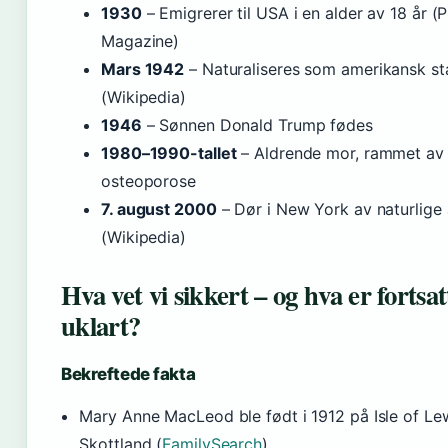
1930
– Emigrerer til USA i en alder av 18 år 
Magazine)
Mars 1942
– Naturaliseres som amerikansk st
(Wikipedia)
1946
– Sønnen Donald Trump fødes
1980–1990-tallet
– Aldrende mor, rammet av
osteoporose
7. august 2000
– Dør i New York av naturlige 
(Wikipedia)
Hva vet vi sikkert – og hva er fortsat
uklart?
Bekreftede fakta
Mary Anne MacLeod ble født i 1912 på Isle of Lew
Skottland (
FamilySearch
)