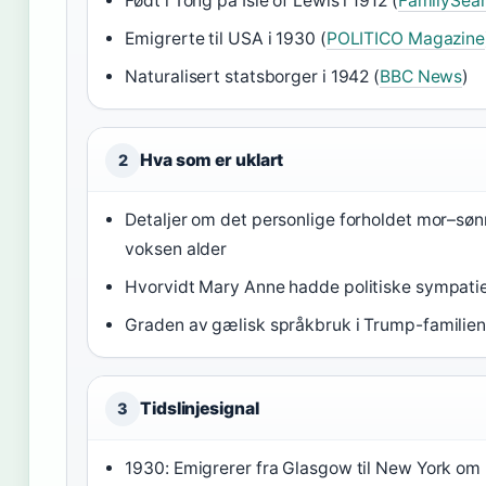
Født i Tong på Isle of Lewis i 1912 (
FamilySea
Emigrerte til USA i 1930 (
POLITICO Magazine
Naturalisert statsborger i 1942 (
BBC News
)
Hva som er uklart
2
Detaljer om det personlige forholdet mor–sønn
voksen alder
Hvorvidt Mary Anne hadde politiske sympati
Graden av gælisk språkbruk i Trump-familie
Tidslinjesignal
3
1930: Emigrerer fra Glasgow til New York om