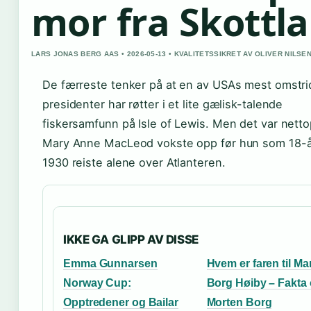
mor fra Skottl
LARS JONAS BERG AAS • 2026-05-13 • KVALITETSSIKRET AV OLIVER NILSE
De færreste tenker på at en av USAs mest omstri
presidenter har røtter i et lite gælisk-talende
fiskersamfunn på Isle of Lewis. Men det var nett
Mary Anne MacLeod vokste opp før hun som 18-år
1930 reiste alene over Atlanteren.
IKKE GA GLIPP AV DISSE
Emma Gunnarsen
Hvem er faren til Ma
Norway Cup:
Borg Høiby – Fakta
Opptredener og Bailar
Morten Borg