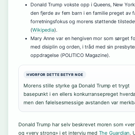
Donald Trump vokste opp i Queens, New York
den fjerde av fem barn i en familie preget av 
forretningsfokus og morens støttende tilsted
(
Wikipedia
).
Mary Anne var en hengiven mor som sørget fo
med disiplin og orden, i tråd med sin presbyte
oppdragelse (POLITICO Magazine).
HVORFOR DETTE BETYR NOE
Morens stille styrke ga Donald Trump et trygt
basepunkt i en ellers konkurransepreget hverd
men den følelsesmessige avstanden var merkba
Donald Trump har selv beskrevet moren som «ver
og «very strong» i et intervju med
The Guardian
. 