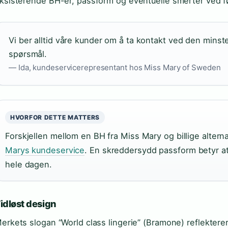
ksisterende BH-er, passform og eventuelle smerter ved f
Vi ber alltid våre kunder om å ta kontakt ved den minst
spørsmål.
— Ida, kundeservicerepresentant hos Miss Mary of Sweden
HVORFOR DETTE MATTERS
Forskjellen mellom en BH fra Miss Mary og billige altern
Marys kundeservice
. En skreddersydd passform betyr at
hele dagen.
idløst design
erkets slogan “World class lingerie” (Bramone) reflekterer 