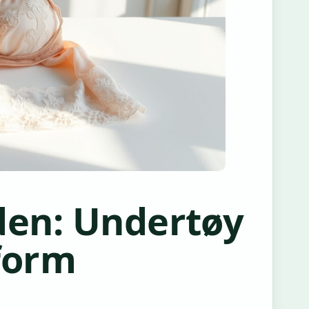
den: Undertøy
form