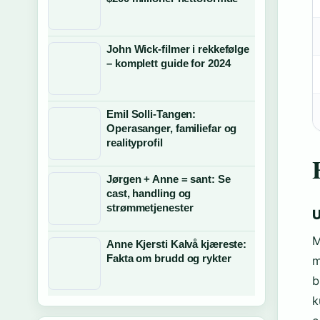
John Wick-filmer i rekkefølge
– komplett guide for 2024
Emil Solli-Tangen:
Operasanger, familiefar og
realityprofil
Jørgen + Anne = sant: Se
cast, handling og
strømmetjenester
U
M
Anne Kjersti Kalvå kjæreste:
Fakta om brudd og rykter
m
b
k