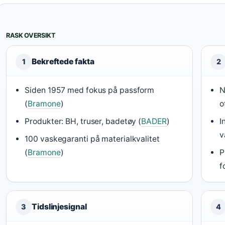
RASK OVERSIKT
Bekreftede fakta
1
2
Siden 1957 med fokus på passform
N
(
Bramone
)
o
Produkter: BH, truser, badetøy (
BADER
)
I
v
100 vaskegaranti på materialkvalitet
(
Bramone
)
P
f
Tidslinjesignal
3
4