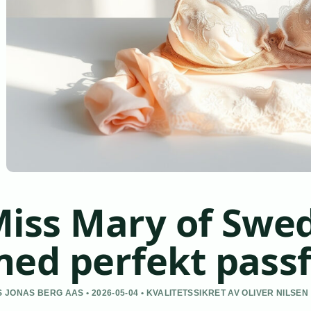
iss Mary of Swe
ed perfekt pass
 JONAS BERG AAS • 2026-05-04 • KVALITETSSIKRET AV OLIVER NILSEN