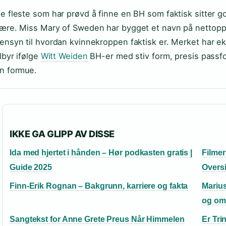
e fleste som har prøvd å finne en BH som faktisk sitter g
ære. Miss Mary of Sweden har bygget et navn på nettopp
ensyn til hvordan kvinnekroppen faktisk er. Merket har ek
ilbyr ifølge
Witt Weiden
BH-er med stiv form, presis passf
n formue.
IKKE GA GLIPP AV DISSE
Ida med hjertet i hånden – Hør podkasten gratis |
Filmer
Guide 2025
Oversi
Finn-Erik Rognan – Bakgrunn, karriere og fakta
Marius
og om
Sangtekst for Anne Grete Preus Når Himmelen
Er Tri