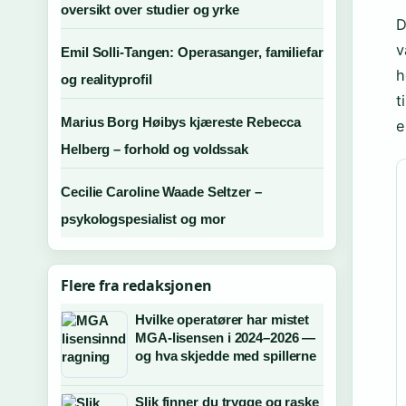
oversikt over studier og yrke
D
v
Emil Solli-Tangen: Operasanger, familiefar
h
og realityprofil
t
Marius Borg Høibys kjæreste Rebecca
e
Helberg – forhold og voldssak
Cecilie Caroline Waade Seltzer –
psykologspesialist og mor
Flere fra redaksjonen
Hvilke operatører har mistet
MGA-lisensen i 2024–2026 —
og hva skjedde med spillerne
Slik finner du trygge og raske