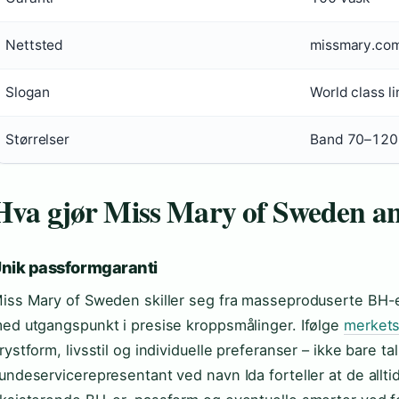
Nettsted
missmary.co
Slogan
World class li
Størrelser
Band 70–120,
Hva gjør Miss Mary of Sweden an
nik passformgaranti
iss Mary of Sweden skiller seg fra masseproduserte BH-er
ed utgangspunkt i presise kroppsmålinger. Ifølge
merkets
rystform, livsstil og individuelle preferanser – ikke bare t
undeservicerepresentant ved navn Ida forteller at de all