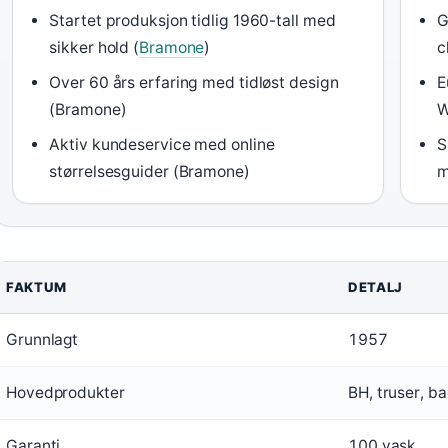
Startet produksjon tidlig 1960-tall med
G
sikker hold (
Bramone
)
c
Over 60 års erfaring med tidløst design
E
(Bramone)
W
Aktiv kundeservice med online
S
størrelsesguider (Bramone)
m
FAKTUM
DETALJ
Grunnlagt
1957
Hovedprodukter
BH, truser, b
Garanti
100 vask