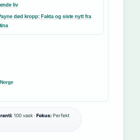
ende liv
ayne død kropp: Fakta og siste nytt fra
tina
i Norge
s
ranti:
100 vask ·
Fokus:
Perfekt