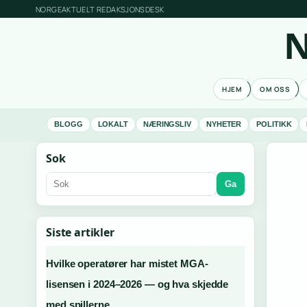
NORGEAKTUELT REDAKSJONSDESK
N
HJEM
OM OSS
BLOGG
LOKALT
NÆRINGSLIV
NYHETER
POLITIKK
Sok
Ga
Siste artikler
Hvilke operatører har mistet MGA-
lisensen i 2024–2026 — og hva skjedde
med spillerne