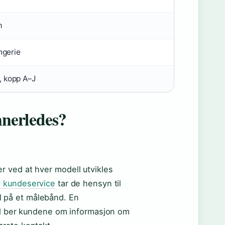
m
ngerie
 kopp A–J
nerledes?
 ved at hver modell utvikles
 kundeservice
tar de hensyn til
all på et målebånd. En
tid ber kundene om informasjon om