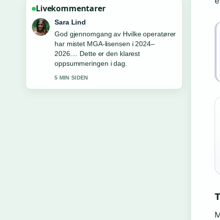
e
Livekommentarer
Ingrid Nilsen
Folgjer Slik finner du trygge og raske
norske... tett – setter pris pa den
balanserte tonen her.
7 MIN SIDEN
T
M