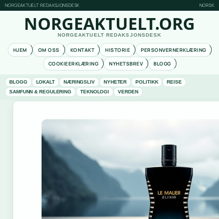
NORGEAKTUELT REDAKSJONSDESK
NORSK
NORGEAKTUELT.ORG
NORGEAKTUELT REDAKSJONSDESK
HJEM
OM OSS
KONTAKT
HISTORIE
PERSONVERNERKLÆRING
COOKIEERKLÆRING
NYHETSBREV
BLOGG
BLOGG
LOKALT
NÆRINGSLIV
NYHETER
POLITIKK
REISE
SAMFUNN & REGULERING
TEKNOLOGI
VERDEN