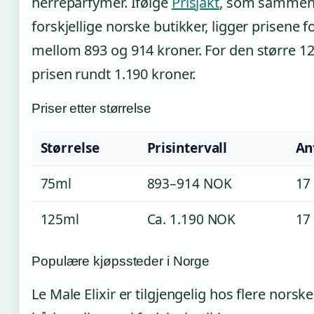
herreparfymer. Ifølge
Prisjakt
, som sammenli
forskjellige norske butikker, ligger prisene 
mellom 893 og 914 kroner. For den større 12
prisen rundt 1.190 kroner.
Priser etter størrelse
Størrelse
Prisintervall
An
75ml
893–914 NOK
17
125ml
Ca. 1.190 NOK
17
Populære kjøpssteder i Norge
Le Male Elixir er tilgjengelig hos flere nors