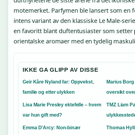
duftnyhetene de siste årene fra det ikoniske
motemerket. Parfymen ble lansert som en f
intens variant av den klassiske Le Male-serien
en favoritt blant duftentusiaster som setter 
orientalske aromaer med en tydelig maskulin
IKKE GA GLIPP AV DISSE
Geir Kåre Nyland far: Oppvekst,
Marius Borg 
familie og etter ulykken
oversikt ove
Lisa Marie Presley ektefelle – hvem
TMZ Liam Pa
var hun gift med?
ulykkessted
Emma D’Arcy: Non-binær
Thomas Hyll