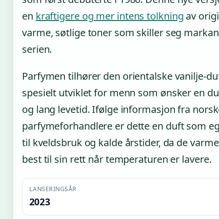
en
kraftigere og mer intens tolkning
av orig
varme, søtlige toner som skiller seg markant
serien.
Parfymen tilhører den orientalske vanilje-du
spesielt utviklet for menn som ønsker en d
og lang levetid. Ifølge informasjon fra nors
parfymeforhandlere er dette en duft som eg
til kveldsbruk og kalde årstider, da de va
best til sin rett når temperaturen er lavere.
LANSERINGSÅR
2023