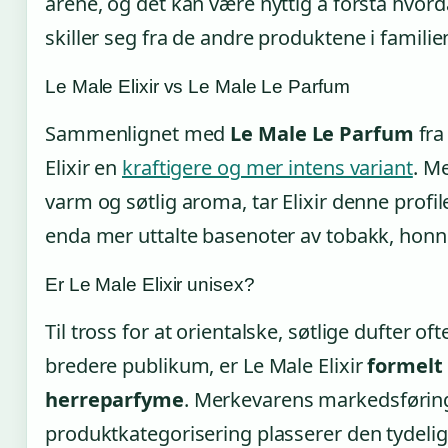
årene, og det kan være nyttig å forstå hvord
skiller seg fra de andre produktene i familie
Le Male Elixir vs Le Male Le Parfum
Sammenlignet med
Le Male Le Parfum
fra
Elixir en
kraftigere og mer intens variant
. M
varm og søtlig aroma, tar Elixir denne profi
enda mer uttalte basenoter av tobakk, honn
Er Le Male Elixir unisex?
Til tross for at orientalske, søtlige dufter ofte
bredere publikum, er Le Male Elixir
formelt 
herreparfyme
. Merkevarens markedsførin
produktkategorisering plasserer den tydelig