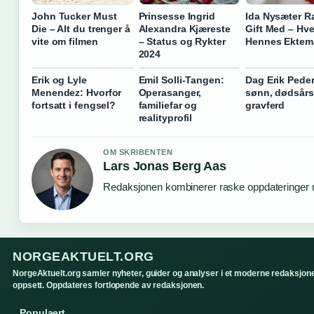
John Tucker Must
Prinsesse Ingrid
Ida Nysæter R
Die – Alt du trenger å
Alexandra Kjæreste
Gift Med – Hv
vite om filmen
– Status og Rykter
Hennes Ekte
2024
Erik og Lyle
Emil Solli-Tangen:
Dag Erik Pede
Menendez: Hvorfor
Operasanger,
sønn, dødsårs
fortsatt i fengsel?
familiefar og
gravferd
realityprofil
OM SKRIBENTEN
Lars Jonas Berg Aas
Redaksjonen kombinerer raske oppdateringer me
NORGEAKTUELT.ORG
NorgeAktuelt.org samler nyheter, guider og analyser i et moderne redaksjone
oppsett. Oppdateres fortlopende av redaksjonen.
Populaert