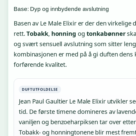
Base: Dyp og innbydende avslutning
Basen av Le Male Elixir er der den virkelige
rett.
Tobakk
,
honning
og
tonkabønner
ska
og svært sensuell avslutning som sitter le
kombinasjonen er med på å gi duften dens k
forførende kvalitet.
DUFTUTFOLDELSE
Jean Paul Gaultier Le Male Elixir utvikler 
tid. De første timene domineres av lavend
vaniljen og benzoeharpiksen tar over etter
Tobakk- og honningtonene blir mest frem