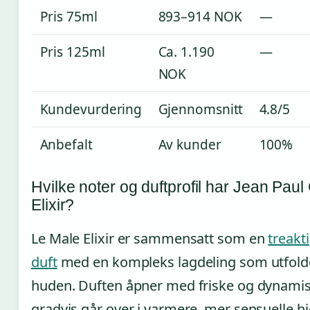
Pris 75ml
893–914 NOK
—
Pris 125ml
Ca. 1.190
—
NOK
Kundevurdering
Gjennomsnitt
4.8/5
Anbefalt
Av kunder
100%
Hvilke noter og duftprofil har Jean Paul
Elixir?
Le Male Elixir er sammensatt som en
treakt
duft
med en kompleks lagdeling som utfolde
huden. Duften åpner med friske og dynamis
gradvis går over i varmere, mer sensuelle hj