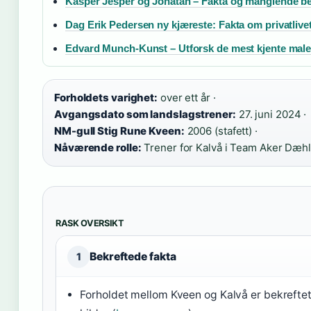
Kasper Jesper og Jonatan – Fakta og manglende be
Dag Erik Pedersen ny kjæreste: Fakta om privatlive
Edvard Munch-Kunst – Utforsk de mest kjente male
Forholdets varighet:
over ett år ·
Avgangsdato som landslagstrener:
27. juni 2024 ·
NM-gull Stig Rune Kveen:
2006 (stafett) ·
Nåværende rolle:
Trener for Kalvå i Team Aker Dæhl
RASK OVERSIKT
Bekreftede fakta
1
Forholdet mellom Kveen og Kalvå er bekreftet