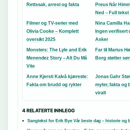
Rettssak, arrest og fakta
Preus Når Himme
Ned – Full tekst
Filmer og TV-serier med
Nina Camilla Ha
Olivia Cooke – Komplett
Ingen verifisert
oversikt 2025
Asker
Monsters: The Lyle and Erik
Far til Marius H
Menendez Story – Alt Du Må
Borg støtter søn
Vite
Anne Kjersti Kalvå kjæreste:
Jonas Gahr Stø
Fakta om brudd og rykter
myter, fakta og 
viralt
4 RELATERTE INNLEGG
Sangtekst for Erik Bye Vår beste dag – historie og 