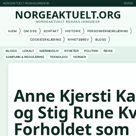
NORGEAKTUELT REDAKSJONSDESK
NORSK
NORGEAKTUELT.ORG
NORGEAKTUELT REDAKSJONSDESK
HJEM
OM OSS
KONTAKT
HISTORIE
PERSONVERNERKLÆRING
COOKIEERKLÆRING
NYHETSBREV
BLOGG
BLOGG
LOKALT
NÆRINGSLIV
NYHETER
POLITIKK
REISE
SAMFUNN & REGULERING
TEKNOLOGI
VERDEN
Anne Kjersti Ka
og Stig Rune K
Forholdet som