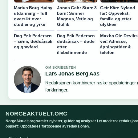
Marius Borg Høiby
Jonas Gahr Støre 3
Geir Kåre Nyland
utdanning – full
barn: Sønner
far: Oppvekst,
oversikt over
Magnus, Vetle og
familie og etter
studier og yrke
Gullik
ulykken
Dag Erik Pedersen
Dag Erik Pedersen
Maxbo Ole Deviks
– sønn, dødsårsak
dødsårsak – døde
vei: Adresse,
og gravferd
etter
åpningstider &
illebefinnende
telefon
OM SKRIBENTEN
Lars Jonas Berg Aas
Redaksjonen kombinerer raske oppdateringer 
forklaringer.
NORGEAKTUELT.ORG
NorgeAktuelt.org samler nyheter, guider og analyser i et moderne redaksjone
oppsett. Oppdateres fortlopende av redaksjonen.