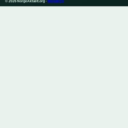
© 2026 NorgeAktuelt.org ·
WorldRSS