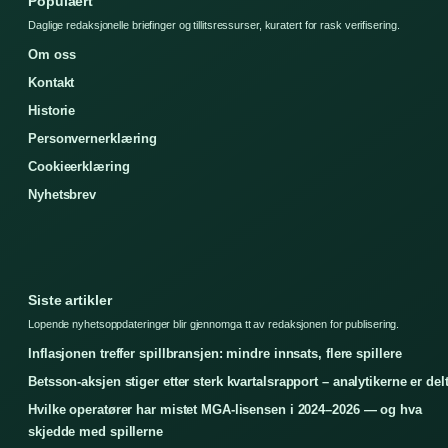
Populaert
Daglige redaksjonelle briefinger og tillitsressurser, kuratert for rask verifisering.
Om oss
Kontakt
Historie
Personvernerklæring
Cookieerklæring
Nyhetsbrev
Siste artikler
Lopende nyhetsoppdateringer blir gjennomga tt av redaksjonen for publisering.
Inflasjonen treffer spillbransjen: mindre innsats, flere spillere
Betsson-aksjen stiger etter sterk kvartalsrapport – analytikerne er del
Hvilke operatører har mistet MGA-lisensen i 2024–2026 — og hva
skjedde med spillerne