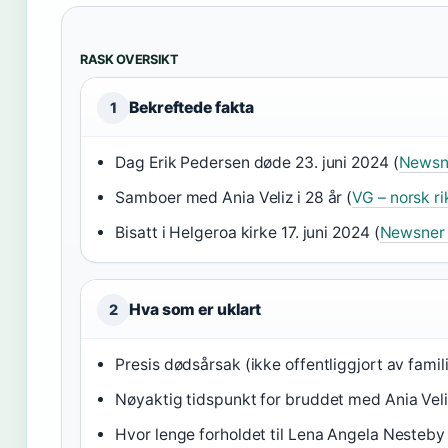
RASK OVERSIKT
Bekreftede fakta
1
Dag Erik Pedersen døde 23. juni 2024 (
Newsne
Samboer med Ania Veliz i 28 år (
VG – norsk ri
Bisatt i Helgeroa kirke 17. juni 2024 (
Newsner 
Hva som er uklart
2
Presis dødsårsak (ikke offentliggjort av famil
Nøyaktig tidspunkt for bruddet med Ania Vel
Hvor lenge forholdet til Lena Angela Nesteby 