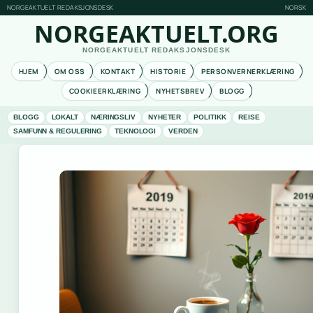
NORGEAKTUELT REDAKSJONSDESK
NORSK
NORGEAKTUELT.ORG
NORGEAKTUELT REDAKSJONSDESK
HJEM
OM OSS
KONTAKT
HISTORIE
PERSONVERNERKLÆRING
COOKIEERKLÆRING
NYHETSBREV
BLOGG
BLOGG
LOKALT
NÆRINGSLIV
NYHETER
POLITIKK
REISE
SAMFUNN & REGULERING
TEKNOLOGI
VERDEN