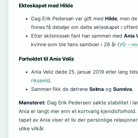
Ekteskapet med Hilde
Dag Erik Pedersen var gift med
Hilde
, men de 
finnes få detaljer om dette ekteskapet i offentl
Etter skilsmissen fant han sammen med
Ania V
kvinne som ble hans samboer i 28 år (
VG – nor
Forholdet til Ania Veliz
Ania Veliz døde 25. januar 2019 etter lang tid
riksavis
).
Sammen fikk de døtrene
Selma
og
Sunniva
.
Mønsteret:
Dag Erik Pedersen søkte stabilitet i l
Ania er langt mer enn et kortvarig kjendisforhold
tapet av Ania viser et liv der personlige relasjoner
ulike vilkår.