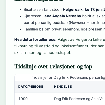
Bisettelsen fant sted i
Helgeroa kirke
17. juni
Kjæresten
Lena Angela Nesteby
holdt avskje
bar et personlig budskap (Newsner – norsk net
Familien ba om privat seremoni, noe pressen r
Hva dette forteller oss:
Valget av Helgeroa kirke 
tilknytning til Vestfold og lokalsamfunnet, der h
skilsmissen og samboerskapet.
Tidslinje over relasjoner og tap
Tidslinje for Dag Erik Pedersens personl
DATO/PERIODE
HENDELSE
1990
Dag Erik Pedersen og Ania Vel