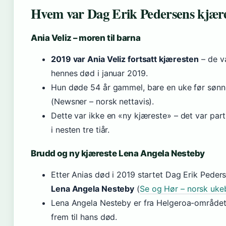
Hvem var Dag Erik Pedersens kjære
Ania Veliz – moren til barna
2019 var Ania Veliz fortsatt kjæresten
– de v
hennes død i januar 2019.
Hun døde 54 år gammel, bare en uke før søn
(Newsner – norsk nettavis).
Dette var ikke en «ny kjæreste» – det var pa
i nesten tre tiår.
Brudd og ny kjæreste Lena Angela Nesteby
Etter Anias død i 2019 startet Dag Erik Peder
Lena Angela Nesteby
(
Se og Hør – norsk uke
Lena Angela Nesteby er fra Helgeroa-området
frem til hans død.