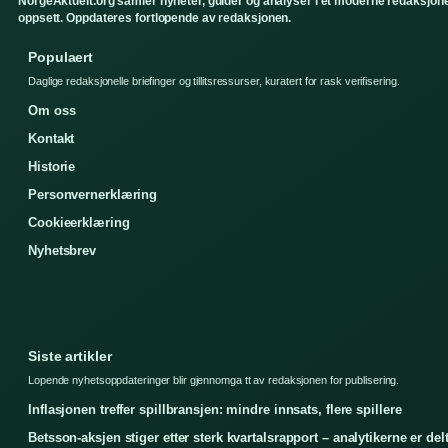
NorgeAktuelt.org samler nyheter, guider og analyser i et moderne redaksjone
oppsett. Oppdateres fortlopende av redaksjonen.
Populaert
Daglige redaksjonelle briefinger og tillitsressurser, kuratert for rask verifisering.
Om oss
Kontakt
Historie
Personvernerklæring
Cookieerklæring
Nyhetsbrev
Siste artikler
Lopende nyhetsoppdateringer blir gjennomga tt av redaksjonen for publisering.
Inflasjonen treffer spillbransjen: mindre innsats, flere spillere
Betsson-aksjen stiger etter sterk kvartalsrapport – analytikerne er del