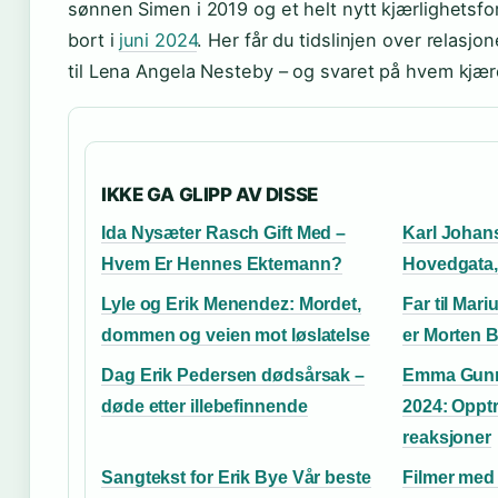
sønnen Simen i 2019 og et helt nytt kjærlighetsfor
bort i
juni 2024
. Her får du tidslinjen over relasjo
til Lena Angela Nesteby – og svaret på hvem kjære
IKKE GA GLIPP AV DISSE
Ida Nysæter Rasch Gift Med –
Karl Johans
Hvem Er Hennes Ektemann?
Hovedgata, 
Lyle og Erik Menendez: Mordet,
Far til Mar
dommen og veien mot løslatelse
er Morten 
Dag Erik Pedersen dødsårsak –
Emma Gunn
døde etter illebefinnende
2024: Opptr
reaksjoner
Sangtekst for Erik Bye Vår beste
Filmer med