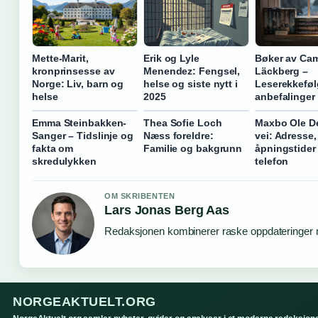
Mette-Marit,
Erik og Lyle
Bøker av Cam
kronprinsesse av
Menendez: Fengsel,
Läckberg –
Norge: Liv, barn og
helse og siste nytt i
Leserekkeføl
helse
2025
anbefalinger
Emma Steinbakken-
Thea Sofie Loch
Maxbo Ole D
Sanger – Tidslinje og
Næss foreldre:
vei: Adresse,
fakta om
Familie og bakgrunn
åpningstider
skredulykken
telefon
OM SKRIBENTEN
Lars Jonas Berg Aas
Redaksjonen kombinerer raske oppdateringer me
NORGEAKTUELT.ORG