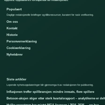
oppsett. Oppdateres fortlopende av redaksjonen.
Populaert
Daglige redaksjonelle briefinger og tillitsressurser, kuratert for rask verifisering.
Om oss
Kontakt
Historie
Personvernerklæring
Cookieerklæring
Nyhetsbrev
Siste artikler
Lopende nyhetsoppdateringer blir gjennomga tt av redaksjonen for publisering.
Inflasjonen treffer spillbransjen: mindre innsats, flere spillere
Betsson-aksjen stiger etter sterk kvartalsrapport – analytikerne er del
Hvilke operatører har mistet MGA-lisensen i 2024–2026 — og hva