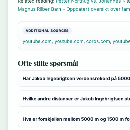
Related reading:
Petter Northug vs. Johannes Kl
Magnus Riiber Barn – Oppdatert oversikt over fami
ADDITIONAL SOURCES
youtube.com
,
youtube.com
,
coros.com
,
youtub
Ofte stilte spørsmål
Har Jakob Ingebrigtsen verdensrekord på 500
Hvilke andre distanser er Jakob Ingebrigtsen st
Hva er forskjellen mellom 5000 m og 1500 m fo