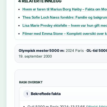
4 RELATERTE INNLEGG
Hvem er faren til Marius Borg Høiby – Fakta om Mo
Thea Sofie Loch Næss foreldre: Familie og bakgru
Lisa Marie Presley ektefelle – hvem var hun gift me
Filmer med Emma Stone – Komplett oversikt over k
Olympisk mester 5000 m:
2024 Paris ·
OL-tid 500
19. september 2000
RASK OVERSIKT
Bekreftede fakta
1
Gull 5000 m Paris 2024: 13:13.66 (
World Athle