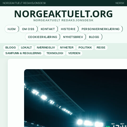
NORGEAKTUELT REDAKSJONSDESK
NORSK
NORGEAKTUELT.ORG
NORGEAKTUELT REDAKSJONSDESK
HJEM
OM OSS
KONTAKT
HISTORIE
PERSONVERNERKLÆRING
COOKIEERKLÆRING
NYHETSBREV
BLOGG
BLOGG
LOKALT
NÆRINGSLIV
NYHETER
POLITIKK
REISE
SAMFUNN & REGULERING
TEKNOLOGI
VERDEN