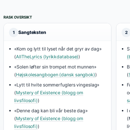
RASK OVERSIKT
Sangteksten
1
2
«Kom og lytt til lyset når det gryr av dag»
S
(
AllTheLyrics (lyrikkdatabase)
)
(
«Solen løfter sin trompet mot munnen»
B
(
Højskolesangbogen (dansk sangbok)
)
(
«Lytt til hvite sommerfuglers vingeslag»
F
(
Mystery of Existence (blogg om
o
livsfilosofi)
)
s
«Denne dag kan bli vår beste dag»
I
(
Mystery of Existence (blogg om
(
livsfilosofi)
)
l