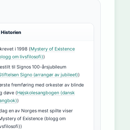
Historien
krevet i 1998 (
Mystery of Existence
blogg om livsfilosofi)
)
estilt til Signos 100-årsjubileum
Stiftelsen Signo (arrangør av jubileet)
)
ørste fremføring med orkester av blinde
g døve (
Højskolesangbogen (dansk
angbok)
)
 dag en av Norges mest spilte viser
Mystery of Existence (blogg om
ivsfilosofi))