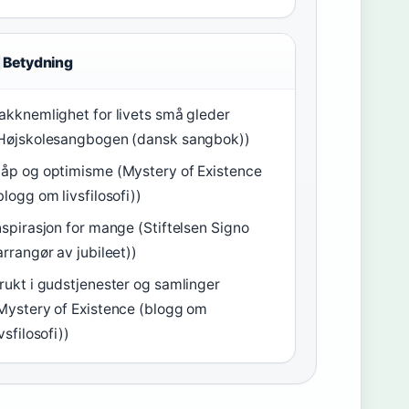
Betydning
akknemlighet for livets små gleder
Højskolesangbogen (dansk sangbok))
åp og optimisme (Mystery of Existence
blogg om livsfilosofi))
nspirasjon for mange (Stiftelsen Signo
arrangør av jubileet))
rukt i gudstjenester og samlinger
Mystery of Existence (blogg om
ivsfilosofi))