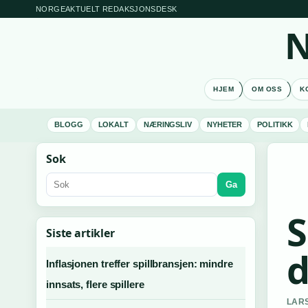
NORGEAKTUELT REDAKSJONSDESK
N
HJEM
OM OSS
K
BLOGG
LOKALT
NÆRINGSLIV
NYHETER
POLITIKK
Sok
Ga
S
Siste artikler
d
Inflasjonen treffer spillbransjen: mindre
innsats, flere spillere
LARS