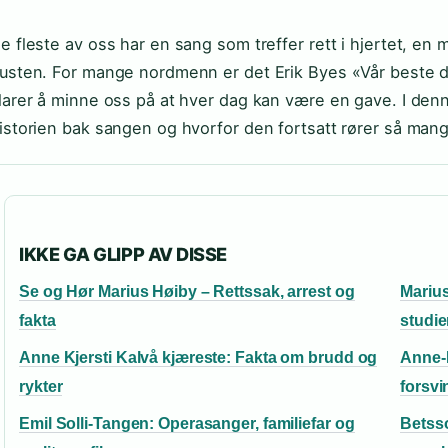
e fleste av oss har en sang som treffer rett i hjertet, en 
usten. For mange nordmenn er det Erik Byes «Vår beste da
larer å minne oss på at hver dag kan være en gave. I den
istorien bak sangen og hvorfor den fortsatt rører så mange
IKKE GA GLIPP AV DISSE
Se og Hør Marius Høiby – Rettssak, arrest og
Marius
fakta
studie
Anne Kjersti Kalvå kjæreste: Fakta om brudd og
Anne-E
rykter
forsv
Emil Solli-Tangen: Operasanger, familiefar og
Betsso