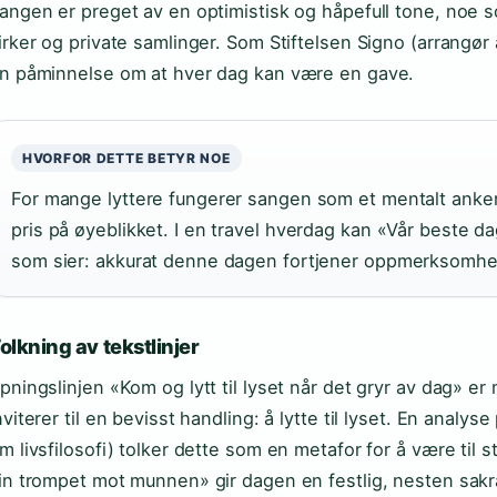
angen er preget av en optimistisk og håpefull tone, noe so
irker og private samlinger. Som Stiftelsen Signo (arrangør 
n påminnelse om at hver dag kan være en gave.
HVORFOR DETTE BETYR NOE
For mange lyttere fungerer sangen som et mentalt anke
pris på øyeblikket. I en travel hverdag kan «Vår beste 
som sier: akkurat denne dagen fortjener oppmerksomhe
olkning av tekstlinjer
pningslinjen «Kom og lytt til lyset når det gryr av dag» e
nviterer til en bevisst handling: å lytte til lyset. En analy
m livsfilosofi) tolker dette som en metafor for å være til s
in trompet mot munnen» gir dagen en festlig, nesten sakr