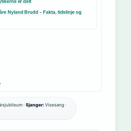
ytikerne er delt
åre Nyland Brudd – Fakta, tidslinje og
v
rsjubileum ·
Sjanger:
Visesang ·