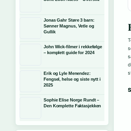
Jonas Gahr Støre 3 barn:
Sønner Magnus, Vetle og
Gullik
T
John Wick-filmer i rekkefølge
s
– komplett guide for 2024
s
d
s
Erik og Lyle Menendez:
Fengsel, helse og siste nytt i
2025
S
Sophie Elise Norge Rundt –
Den Komplette Faktasjekken