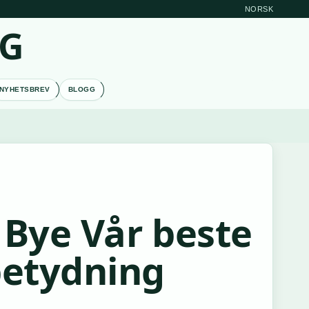
NORSK
RG
NYHETSBREV
BLOGG
 Bye Vår beste
betydning
N