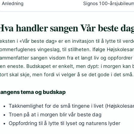
Anledning
Signos 100-årsjubileu
Hva handler sangen Vår beste da
eksten i «Vår beste dag» er en invitasjon til å lytte til verde
ommerfuglenes vingeslag, til stillheten. Ifølge Højskole
ammenfatter sangen visdom fra et langt liv og oppfordrer
en eneste. Budskapet er enkelt, men dypt: i morgen kan bl
tort skal skje, men fordi vi velger å se det gode i det små.
angens tema og budskap
Takknemlighet for de små tingene i livet (Højskole
Troen på at i morgen blir vår beste dag
Oppfordring til å lytte til lyset og naturens lyder