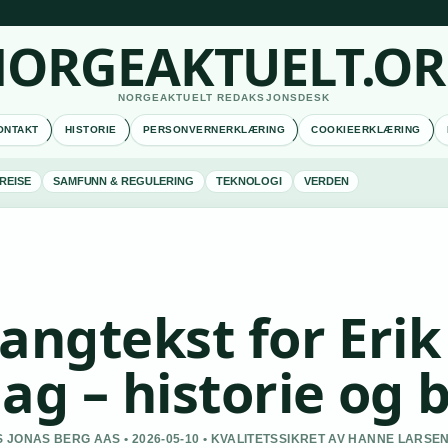
ORGEAKTUELT.O
NORGEAKTUELT REDAKSJONSDESK
ONTAKT
HISTORIE
PERSONVERNERKLÆRING
COOKIEERKLÆRING
REISE
SAMFUNN & REGULERING
TEKNOLOGI
VERDEN
angtekst for Erik
ag – historie og 
 JONAS BERG AAS • 2026-05-10 • KVALITETSSIKRET AV HANNE LARSE