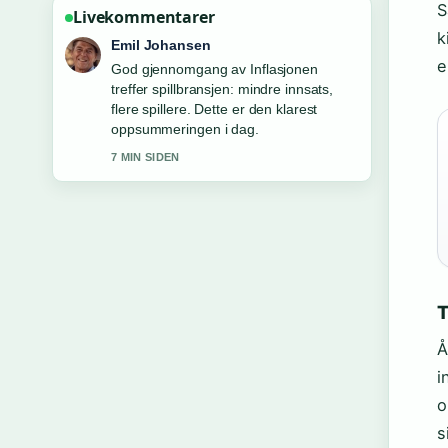
S
Livekommentarer
k
Andreas Dahl
e
Folgjer Betsson-aksjen stiger etter sterk
kvartalsrapport – analytikerne... tett –
setter pris pa den balanserte tonen her.
9 MIN SIDEN
T
Å
i
o
s