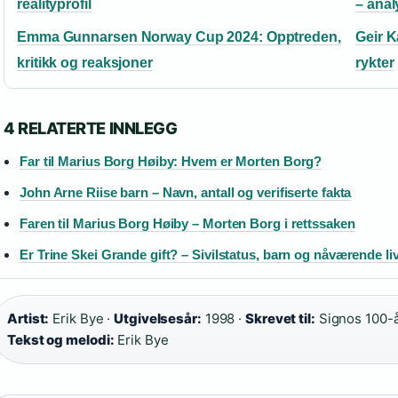
realityprofil
– anal
Emma Gunnarsen Norway Cup 2024: Opptreden,
Geir K
kritikk og reaksjoner
rykter
4 RELATERTE INNLEGG
Far til Marius Borg Høiby: Hvem er Morten Borg?
John Arne Riise barn – Navn, antall og verifiserte fakta
Faren til Marius Borg Høiby – Morten Borg i rettssaken
Er Trine Skei Grande gift? – Sivilstatus, barn og nåværende li
Artist:
Erik Bye ·
Utgivelsesår:
1998 ·
Skrevet til:
Signos 100-å
Tekst og melodi:
Erik Bye