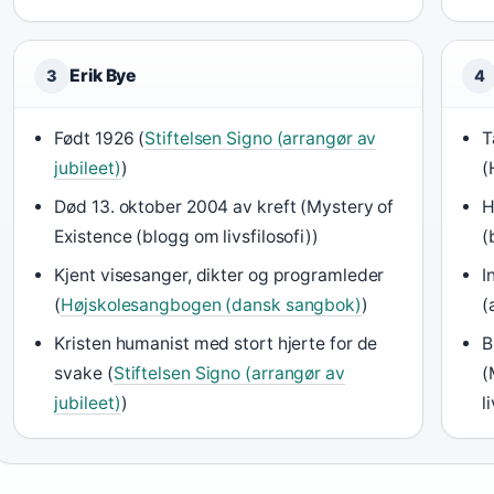
Erik Bye
3
4
Født 1926 (
Stiftelsen Signo (arrangør av
T
jubileet)
)
(
Død 13. oktober 2004 av kreft (Mystery of
H
Existence (blogg om livsfilosofi))
(
Kjent visesanger, dikter og programleder
I
(
Højskolesangbogen (dansk sangbok)
)
(
Kristen humanist med stort hjerte for de
B
svake (
Stiftelsen Signo (arrangør av
(
jubileet)
)
l