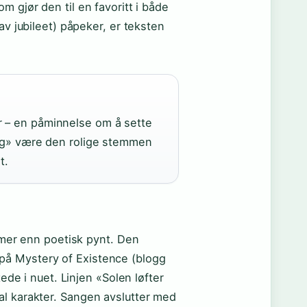
m gjør den til en favoritt i både
av jubileet) påpeker, er teksten
r – en påminnelse om å sette
dag» være den rolige stemmen
t.
r mer enn poetisk pynt. Den
se på Mystery of Existence (blogg
tede i nuet. Linjen «Solen løfter
al karakter. Sangen avslutter med