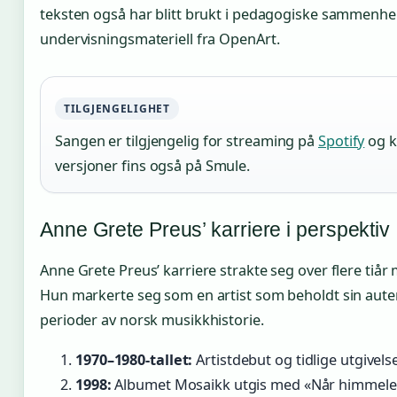
teksten også har blitt brukt i pedagogiske sammenhen
undervisningsmateriell fra OpenArt.
TILGJENGELIGHET
Sangen er tilgjengelig for streaming på
Spotify
og k
versjoner fins også på Smule.
Anne Grete Preus’ karriere i perspektiv
Anne Grete Preus’ karriere strakte seg over flere tiår
Hun markerte seg som en artist som beholdt sin aut
perioder av norsk musikkhistorie.
1970–1980-tallet:
Artistdebut og tidlige utgivels
1998:
Albumet Mosaikk utgis med «Når himmelen