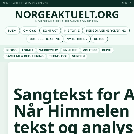
NORGEAKTUELT REDAKSJONSDESK
NORSK
NORGEAKTUELT.ORG
NORGEAKTUELT REDAKSJONSDESK
HJEM
OM OSS
KONTAKT
HISTORIE
PERSONVERNERKLÆRING
COOKIEERKLÆRING
NYHETSBREV
BLOGG
BLOGG
LOKALT
NÆRINGSLIV
NYHETER
POLITIKK
REISE
SAMFUNN & REGULERING
TEKNOLOGI
VERDEN
Sangtekst for 
Når Himmelen F
tekst og analy