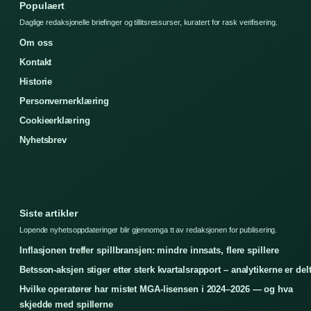
Populaert
Daglige redaksjonelle briefinger og tillitsressurser, kuratert for rask verifisering.
Om oss
Kontakt
Historie
Personvernerklæring
Cookieerklæring
Nyhetsbrev
Siste artikler
Lopende nyhetsoppdateringer blir gjennomga tt av redaksjonen for publisering.
Inflasjonen treffer spillbransjen: mindre innsats, flere spillere
Betsson-aksjen stiger etter sterk kvartalsrapport – analytikerne er del
Hvilke operatører har mistet MGA-lisensen i 2024–2026 — og hva
skjedde med spillerne