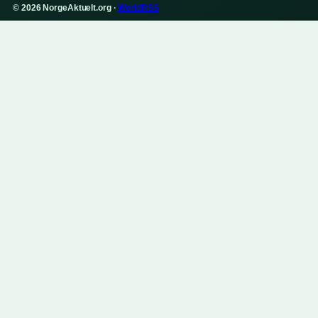
© 2026 NorgeAktuelt.org ·
WorldRSS