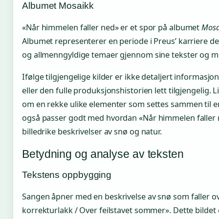
Albumet Mosaikk
«Når himmelen faller ned» er et spor på albumet
Mosa
Albumet representerer en periode i Preus’ karriere d
og allmenngyldige temaer gjennom sine tekster og me
Ifølge tilgjengelige kilder er ikke detaljert informas
eller den fulle produksjonshistorien lett tilgjengelig. L
om en rekke ulike elementer som settes sammen til e
også passer godt med hvordan «Når himmelen faller
billedrike beskrivelser av snø og natur.
Betydning og analyse av teksten
Tekstens oppbygging
Sangen åpner med en beskrivelse av snø som faller 
korrekturlakk / Over feilstavet sommer». Dette bildet