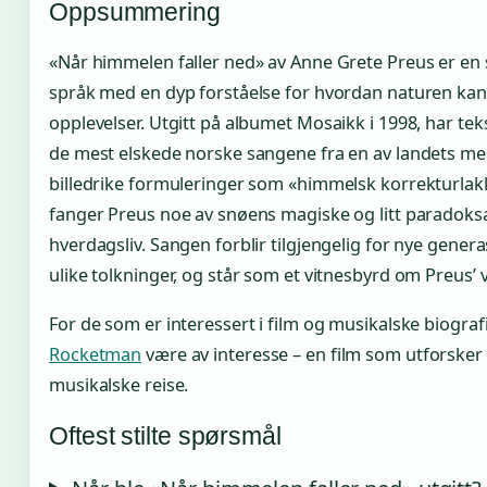
Oppsummering
«Når himmelen faller ned» av Anne Grete Preus er e
språk med en dyp forståelse for hvordan naturen ka
opplevelser. Utgitt på albumet Mosaikk i 1998, har te
de mest elskede norske sangene fra en av landets mes
billedrike formuleringer som «himmelsk korrekturla
fanger Preus noe av snøens magiske og litt paradoksal
hverdagsliv. Sangen forblir tilgjengelig for nye gen
ulike tolkninger, og står som et vitnesbyrd om Preus’ va
For de som er interessert i film og musikalske biograf
Rocketman
være av interesse – en film som utforsker
musikalske reise.
Oftest stilte spørsmål