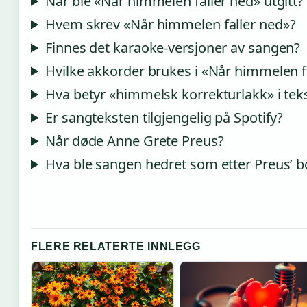
Når ble «Når himmelen faller ned» utgitt?
Hvem skrev «Når himmelen faller ned»?
Finnes det karaoke-versjoner av sangen?
Hvilke akkorder brukes i «Når himmelen f
Hva betyr «himmelsk korrekturlakk» i tek
Er sangteksten tilgjengelig på Spotify?
Når døde Anne Grete Preus?
Hva ble sangen hedret som etter Preus’ 
FLERE RELATERTE INNLEGG