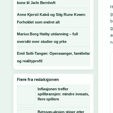
kone til Jarle Bernhoft
H
g
Anne Kjersti Kalvå og Stig Rune Kveen:
b
Forholdet som endret alt
g
Marius Borg Høiby utdanning – full
a
oversikt over studier og yrke
n
Emil Solli-Tangen: Operasanger, familiefar
og realityprofil
Flere fra redaksjonen
Inflasjonen treffer
spillbransjen: mindre innsats,
flere spillere
Betsson-aksjen stiger etter