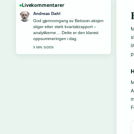
Livekommentarer
Andreas Dahl
God gjennomgang av Betsson-aksjen
stiger etter sterk kvartalsrapport –
M
analytikerne.... Dette er den klarest
s
oppsummeringen i dag.
l
9 MIN SIDEN
p
H
M
A
m
F