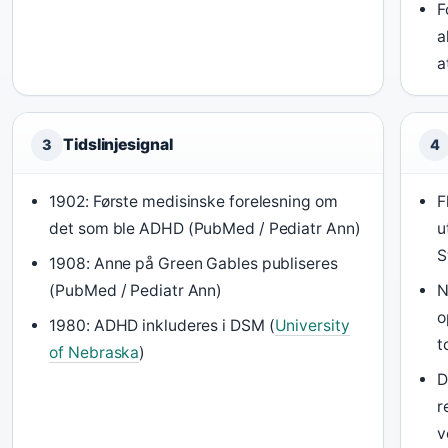
F
a
a
Tidslinjesignal
3
4
1902: Første medisinske forelesning om
F
det som ble ADHD (PubMed / Pediatr Ann)
u
S
1908: Anne på Green Gables publiseres
(PubMed / Pediatr Ann)
N
o
1980: ADHD inkluderes i DSM (
University
t
of Nebraska
)
D
r
v