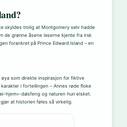
rland?
ette skyldes trolig at Montgomery selv hadde
m de grønne åsene leserne kjente fra irsk
ingen forankret på Prince Edward Island – en
ya som direkte inspirasjon for fiktive
karakter i fortellingen – Annes røde floke
i-hjem»-dalsfeng og naturen hun elsket.
ør at historien føles så virkelig.