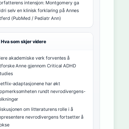
orfatterens intensjon: Montgomery ga
ldri selv en klinisk forklaring på Annes
tferd (PubMed / Pediatr Ann)
Hva som skjer videre
lere akademiske verk forventes å
tforske Anne gjennom Critical ADHD
tudies
etflix-adaptasjonene har økt
ppmerksomheten rundt nevrodivergens-
olkninger
iskusjonen om litteraturens rolle i å
epresentere nevrodivergens fortsetter å
okse