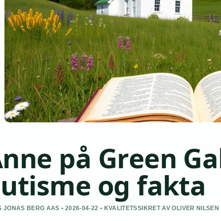
nne på Green Ga
utisme og fakta
 JONAS BERG AAS • 2026-04-22 • KVALITETSSIKRET AV OLIVER NILSEN