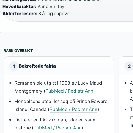
Hovedkarakter:
Anne Shirley ·
Alder for lesere:
8 år og oppover
RASK OVERSIKT
Bekreftede fakta
1
2
Romanen ble utgitt i 1908 av Lucy Maud
A
Montgomery (
PubMed / Pediatr Ann
)
b
A
Hendelsene utspiller seg på Prince Edward
Island, Canada (
PubMed / Pediatr Ann
)
T
m
Dette er en fiktiv roman, ikke en sann
1
historie (
PubMed / Pediatr Ann
)