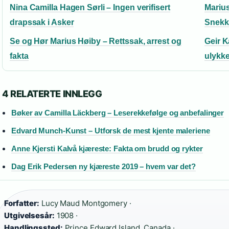
Nina Camilla Hagen Sørli – Ingen verifisert
Marius
drapssak i Asker
Snekk
Se og Hør Marius Høiby – Rettssak, arrest og
Geir K
fakta
ulykk
4 RELATERTE INNLEGG
Bøker av Camilla Läckberg – Leserekkefølge og anbefalinger
Edvard Munch-Kunst – Utforsk de mest kjente maleriene
Anne Kjersti Kalvå kjæreste: Fakta om brudd og rykter
Dag Erik Pedersen ny kjæreste 2019 – hvem var det?
Forfatter:
Lucy Maud Montgomery ·
Utgivelsesår:
1908 ·
Handlingssted:
Prince Edward Island, Canada ·