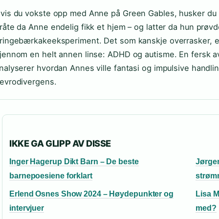
vis du vokste opp med Anne på Green Gables, husker du 
råte da Anne endelig fikk et hjem – og latter da hun prøvd
ringebærkakeeksperiment. Det som kanskje overrasker, e
jennom en helt annen linse: ADHD og autisme. En fersk av
nalyserer hvordan Annes ville fantasi og impulsive handl
evrodivergens.
IKKE GA GLIPP AV DISSE
Inger Hagerup Dikt Barn – De beste
Jørgen
barnepoesiene forklart
strøm
Erlend Osnes Show 2024 – Høydepunkter og
Lisa M
intervjuer
med?