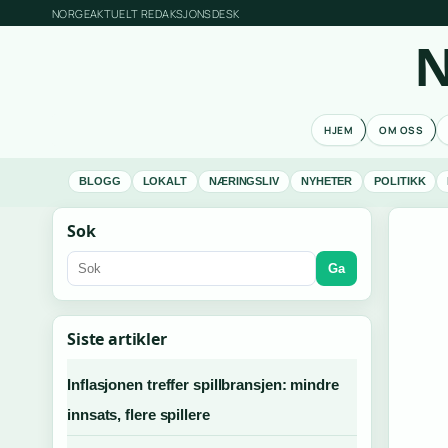
NORGEAKTUELT REDAKSJONSDESK
N
HJEM
OM OSS
BLOGG
LOKALT
NÆRINGSLIV
NYHETER
POLITIKK
Sok
Ga
Siste artikler
Inflasjonen treffer spillbransjen: mindre
innsats, flere spillere