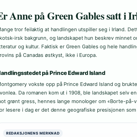
Er Anne på Green Gables satt i I
ange tror feilaktig at handlingen utspiller seg i Irland. D
kotsk-irsk bakgrunn, og landskapet hun beskrev minnet o
itteratur og kultur. Faktisk er Green Gables og hele handl
rovins på Canadas østkyst, ikke i Europa.
andlingsstedet på Prince Edward Island
ontgomery vokste opp på Prince Edward Island og brukte ø
vonlea. Da romanen kom ut i 1908, ble landskapet selv en 
ot grønt gress, hennes lange monologer om «Borte-på-ve
or lesere i dag er det denne geografiske presisjonen som gj
REDAKSJONENS MERKNAD