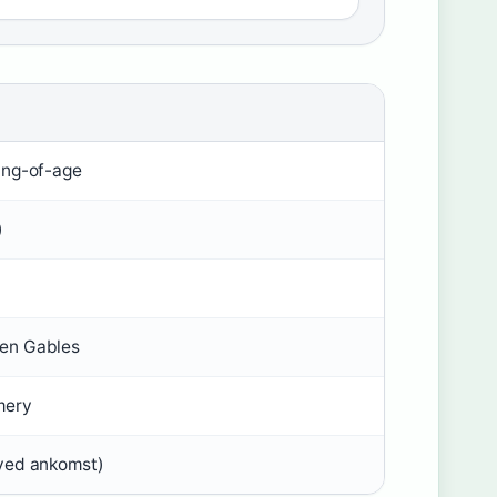
ing-of-age
)
een Gables
mery
 ved ankomst)