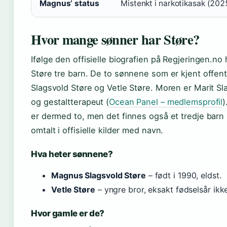
Magnus’ status
Mistenkt i narkotikasak (202
Hvor mange sønner har Støre?
Ifølge den offisielle biografien på Regjeringen.no
Støre tre barn. De to sønnene som er kjent offent
Slagsvold Støre og Vetle Støre. Moren er Marit Sl
og gestaltterapeut (
Ocean Panel – medlemsprofil
)
er dermed to, men det finnes også et tredje barn
omtalt i offisielle kilder med navn.
Hva heter sønnene?
Magnus Slagsvold Støre
– født i 1990, eldst.
Vetle Støre
– yngre bror, eksakt fødselsår ikke
Hvor gamle er de?