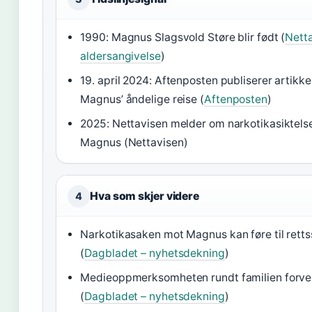
1990: Magnus Slagsvold Støre blir født (
Netta
aldersangivelse
)
19. april 2024: Aftenposten publiserer artikk
Magnus’ åndelige reise (
Aftenposten
)
2025: Nettavisen melder om narkotikasiktels
Magnus (Nettavisen)
Hva som skjer videre
4
Narkotikasaken mot Magnus kan føre til rett
(
Dagbladet – nyhetsdekning
)
Medieoppmerksomheten rundt familien forve
(
Dagbladet – nyhetsdekning
)