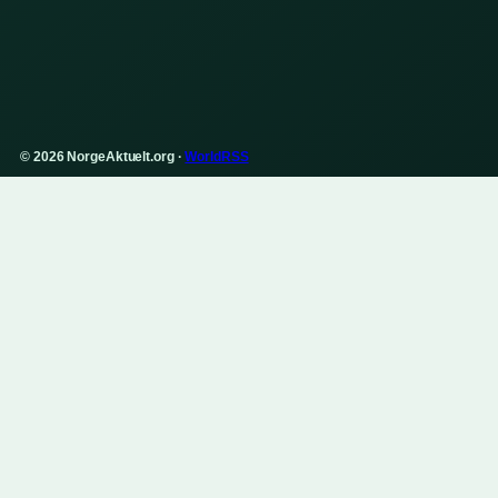
© 2026 NorgeAktuelt.org ·
WorldRSS