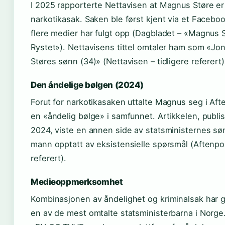
I 2025 rapporterte Nettavisen at Magnus Støre er
narkotikasak. Saken ble først kjent via et Facebo
flere medier har fulgt opp (Dagbladet – «Magnus 
Rystet»). Nettavisens tittel omtaler ham som «Jo
Støres sønn (34)» (Nettavisen – tidligere referert)
Den åndelige bølgen (2024)
Forut for narkotikasaken uttalte Magnus seg i Af
en «åndelig bølge» i samfunnet. Artikkelen, publise
2024, viste en annen side av statsministernes sø
mann opptatt av eksistensielle spørsmål (Aftenpos
referert).
Medieoppmerksomhet
Kombinasjonen av åndelighet og kriminalsak har g
en av de mest omtalte statsministerbarna i Norg