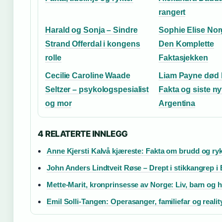
rangert
Harald og Sonja – Sindre
Sophie Elise Nor
Strand Offerdal i kongens
Den Komplette
rolle
Faktasjekken
Cecilie Caroline Waade
Liam Payne død 
Seltzer – psykologspesialist
Fakta og siste nyt
og mor
Argentina
4 RELATERTE INNLEGG
Anne Kjersti Kalvå kjæreste: Fakta om brudd og ryk
John Anders Lindtveit Røse – Drept i stikkangrep i
Mette-Marit, kronprinsesse av Norge: Liv, barn og h
Emil Solli-Tangen: Operasanger, familiefar og realit