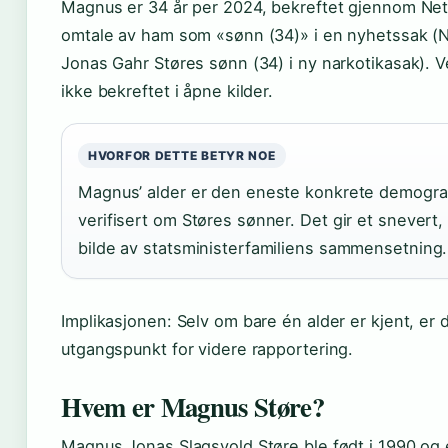
Magnus er 34 år per 2024, bekreftet gjennom Net
omtale av ham som «sønn (34)» i en nyhetssak (N
Jonas Gahr Støres sønn (34) i ny narkotikasak). Ve
ikke bekreftet i åpne kilder.
HVORFOR DETTE BETYR NOE
Magnus’ alder er den eneste konkrete demogra
verifisert om Støres sønner. Det gir et snevert,
bilde av statsministerfamiliens sammensetning.
Implikasjonen: Selv om bare én alder er kjent, er 
utgangspunkt for videre rapportering.
Hvem er Magnus Støre?
Magnus Jonas Slagsvold Støre ble født i 1990 og 