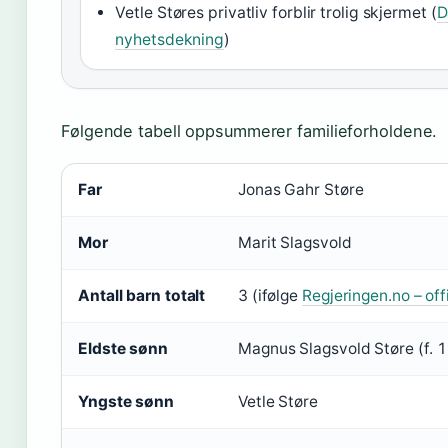
Vetle Støres privatliv forblir trolig skjermet (
D
nyhetsdekning
)
Følgende tabell oppsummerer familieforholdene.
Nøkkelfakta om Jonas Gahr Støres sønner
Far
Jonas Gahr Støre
Mor
Marit Slagsvold
Antall barn totalt
3 (ifølge
Regjeringen.no – offi
Eldste sønn
Magnus Slagsvold Støre (f. 
Yngste sønn
Vetle Støre