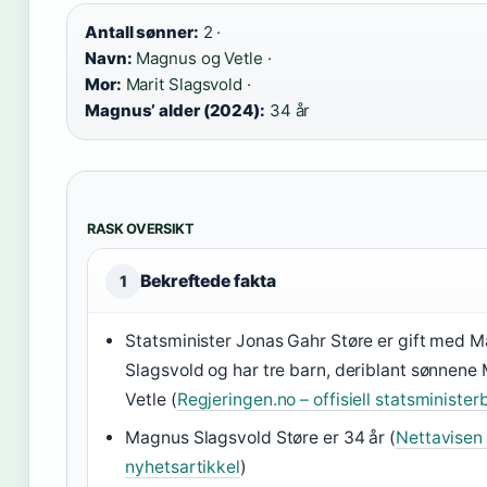
Antall sønner:
2 ·
Navn:
Magnus og Vetle ·
Mor:
Marit Slagsvold ·
Magnus’ alder (2024):
34 år
RASK OVERSIKT
Bekreftede fakta
1
Statsminister Jonas Gahr Støre er gift med M
Slagsvold og har tre barn, deriblant sønnen
Vetle (
Regjeringen.no – offisiell statsminister
Magnus Slagsvold Støre er 34 år (
Nettavisen
nyhetsartikkel
)