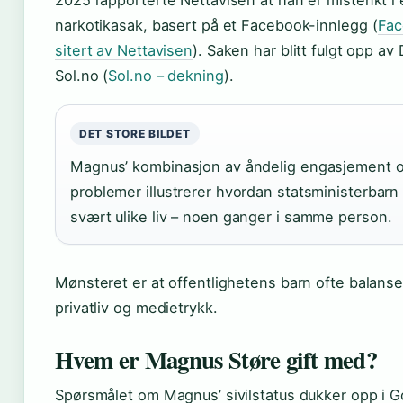
2025 rapporterte Nettavisen at han er mistenkt i
narkotikasak, basert på et Facebook-innlegg (
Fac
sitert av Nettavisen
). Saken har blitt fulgt opp a
Sol.no (
Sol.no – dekning
).
DET STORE BILDET
Magnus’ kombinasjon av åndelig engasjement og
problemer illustrerer hvordan statsministerbarn
svært ulike liv – noen ganger i samme person.
Mønsteret er at offentlighetens barn ofte balans
privatliv og medietrykk.
Hvem er Magnus Støre gift med?
Spørsmålet om Magnus’ sivilstatus dukker opp i 