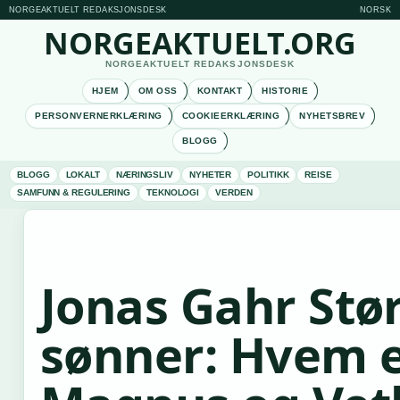
NORGEAKTUELT REDAKSJONSDESK
NORSK
NORGEAKTUELT.ORG
NORGEAKTUELT REDAKSJONSDESK
HJEM
OM OSS
KONTAKT
HISTORIE
PERSONVERNERKLÆRING
COOKIEERKLÆRING
NYHETSBREV
BLOGG
BLOGG
LOKALT
NÆRINGSLIV
NYHETER
POLITIKK
REISE
SAMFUNN & REGULERING
TEKNOLOGI
VERDEN
Jonas Gahr Stø
sønner: Hvem 