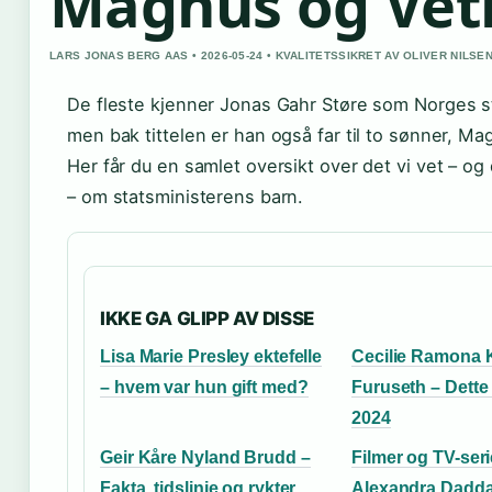
Magnus og Vet
LARS JONAS BERG AAS • 2026-05-24 • KVALITETSSIKRET AV OLIVER NILSE
De fleste kjenner Jonas Gahr Støre som Norges st
men bak tittelen er han også far til to sønner, Ma
Her får du en samlet oversikt over det vi vet – og 
– om statsministerens barn.
IKKE GA GLIPP AV DISSE
Lisa Marie Presley ektefelle
Cecilie Ramona 
– hvem var hun gift med?
Furuseth – Dette 
2024
Geir Kåre Nyland Brudd –
Filmer og TV-ser
Fakta, tidslinje og rykter
Alexandra Dadda