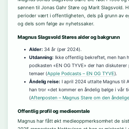
sønnen til Jonas Gahr Støre og Marit Slagsvold. H
perioder vært i offentligheten, dels på grunn av e
og dels som følge av nyhetssaker.
Magnus Slagsvold Støres alder og bakgrunn
Alder:
34 år (per 2024).
Utdanning:
Ikke offentlig bekreftet, men han ha
podkasten «EN OG TYVE» der han diskuterer 
temaer (
Apple Podcasts – EN OG TYVE
).
Åndelig reise:
I april 2024 uttalte Magnus til 
han tror «det kommer en åndelig bølge i vår t
(
Aftenposten – Magnus Støre om den åndelig
Offentlig profil og medieomtale
Magnus har fått økt medieoppmerksomhet de sist