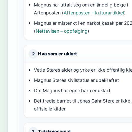
Magnus har uttalt seg om en åndelig bølge i
Aftenposten (
Aftenposten – kulturartikkel
)
Magnus er mistenkt i en narkotikasak per 20
(
Nettavisen – oppfølging
)
Hva som er uklart
2
Vetle Støres alder og yrke er ikke offentlig kj
Magnus Støres sivilstatus er ubekreftet
Om Magnus har egne barn er uklart
Det tredje barnet til Jonas Gahr Støre er ikke 
offisielle kilder
Tidslinjesignal
3