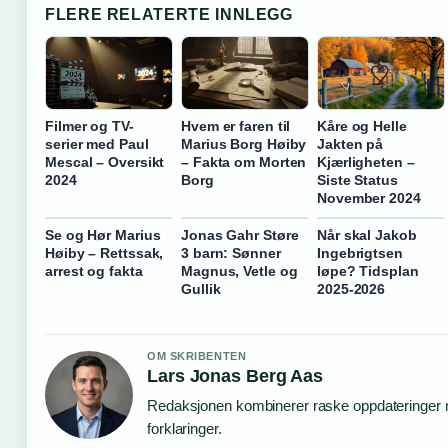
FLERE RELATERTE INNLEGG
Filmer og TV-
Hvem er faren til
Kåre og Helle
serier med Paul
Marius Borg Høiby
Jakten på
Mescal – Oversikt
– Fakta om Morten
Kjærligheten –
2024
Borg
Siste Status
November 2024
Se og Hør Marius
Jonas Gahr Støre
Når skal Jakob
Høiby – Rettssak,
3 barn: Sønner
Ingebrigtsen
arrest og fakta
Magnus, Vetle og
løpe? Tidsplan
Gullik
2025-2026
OM SKRIBENTEN
Lars Jonas Berg Aas
Redaksjonen kombinerer raske oppdateringer 
forklaringer.