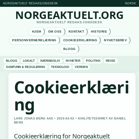
NORGEAKTUELT REDAKSJONSDESK
NORSK
NORGEAKTUELT.ORG
NORGEAKTUELT REDAKSJONSDESK
HJEM
OM OSS
KONTAKT
HISTORIE
PERSONVERNERKLÆRING
COOKIEERKLÆRING
NYHETSBREV
BLOGG
BLOGG
LOKALT
NÆRINGSLIV
NYHETER
POLITIKK
REISE
SAMFUNN & REGULERING
TEKNOLOGI
VERDEN
Cookieerklæri
ng
LARS JONAS BERG AAS • 2026-04-02 • KVALITETSSIKRET AV DANIEL
BERG
Cookieerklæring for Norgeaktuelt